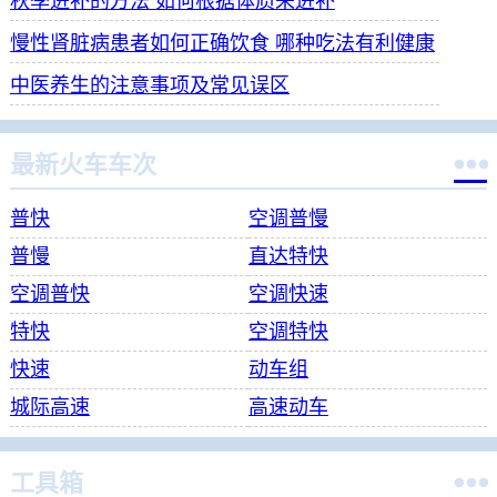
秋季进补的方法 如何根据体质来进补
慢性肾脏病患者如何正确饮食 哪种吃法有利健康
中医养生的注意事项及常见误区

最新火车车次
普快
空调普慢
普慢
直达特快
空调普快
空调快速
特快
空调特快
快速
动车组
城际高速
高速动车

工具箱