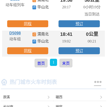
过
动车组列车
华山北
20:17
0小时19分
终
当日到达
同程
预订
D5098
18:41
0公里
渭南北
过
动车组
华山北
19:02
00:21
终
同程
预订
1
首页
末页


热门城市火车时刻表
辰溪

磁西

长兴南
磁窑