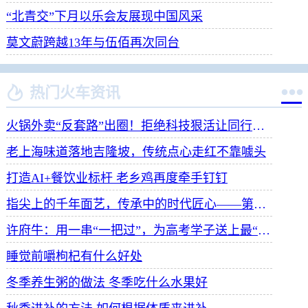
“北青交”下月以乐会友展现中国风采
莫文蔚跨越13年与伍佰再次同台


热门火车资讯
火锅外卖“反套路”出圈！拒绝科技狠活让同行颤抖
老上海味道落地吉隆坡，传统点心走红不靠噱头
打造AI+餐饮业标杆 老乡鸡再度牵手钉钉
指尖上的千年面艺，传承中的时代匠心——第八届“安琪酵母杯”中华发酵面食大赛武汉赛区开赛
许府牛：用一串“一把过”，为高考学子送上最“牛”祝福
睡觉前嚼枸杞有什么好处
冬季养生粥的做法 冬季吃什么水果好