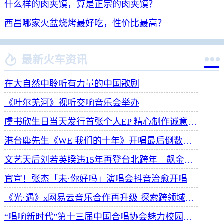
什么样的肉夹馍，算是正宗的肉夹馍？
西昌哪家火盆烧烤最好吃，性价比最高？


最新火车资讯
在大自然中聆听有力量的中国歌剧
《叶尔羌河》视听交响音乐会举办
虞书欣生日当天发行首张个人EP 精心制作诚意满满
港台麋先生《WE 我们的十年》开唱最后倒数 惊喜释出10周年纪念单曲宠粉
文艺天后刘若英睽违15年再登台北跨年 飙金嗓演唱经典招牌歌掀回忆杀
官宣！张杰「未·你好吗」演唱会抖音治愈开唱
《光·遇》x网易云音乐合作再升级 探索跨领域社交新体验
“唱响新时代”第十三届中国合唱协会魅力校园合唱展演开幕