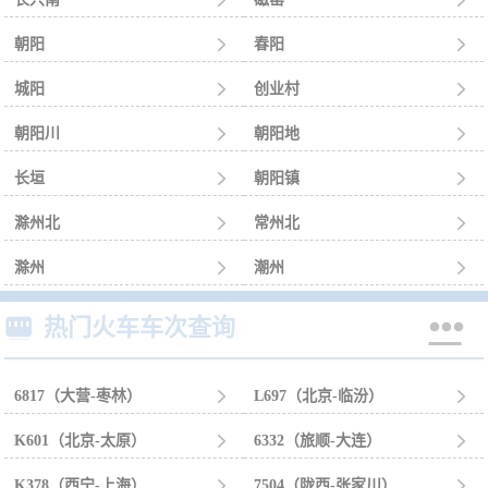


朝阳

春阳

城阳

创业村

朝阳川

朝阳地

长垣

朝阳镇

滁州北

常州北

滁州

潮州



热门火车车次查询
6817（大营-枣林）

L697（北京-临汾）

K601（北京-太原）

6332（旅顺-大连）

K378（西宁-上海）

7504（陇西-张家川）
