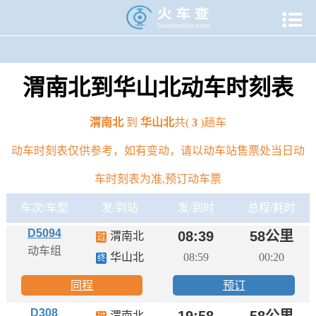

当前位置：
火车查
>
动车时刻表
>
渭南北到华山北动车时刻表
渭南北到华山北动车时刻表
渭南北
到
华山北
共(
3
)趟车
动车时刻表仅供参考，如有变动，请以动车站售票处当日动
车时刻表为准,预订动车票
车次/车型
发/到站
发/到时
总程/耗时
D5094
08:39
58公里
渭南北
过
动车组
华山北
08:59
00:20
终
同程
预订
D308
19:58
58公里
渭南北