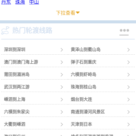
丹东
珠海
中山
下拉查看



热门轮渡线路
深圳到深圳

黄泽山到衢山岛

澳门到澳门海上游

弹子石到重庆

莆田到湄洲岛

六横到虾峙岛

武汉到两江游

珠海到桂山岛

嵊泗到上海

烟台到大连

六横到朱家尖

南通到濠河风景区

大衢到嵊泗

天津到日本
