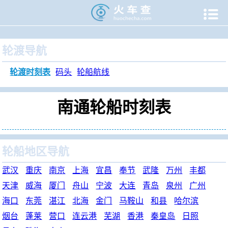

当前位置：
火车查
>
旅游门户
>
轮渡时刻表
>
南通轮渡时刻
轮渡导航
轮渡时刻表
码头
轮船航线
南通轮船时刻表
轮船地区导航
武汉
重庆
南京
上海
宜昌
奉节
武隆
万州
丰都
天津
威海
厦门
舟山
宁波
大连
青岛
泉州
广州
海口
东莞
湛江
北海
金门
马鞍山
和县
哈尔滨
烟台
蓬莱
营口
连云港
芜湖
香港
秦皇岛
日照