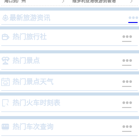
海口到广州

维多利亚港夜游到香港



最新旅游资讯


热门旅行社


热门景点


热门景点天气


热门火车时刻表


热门车次查询