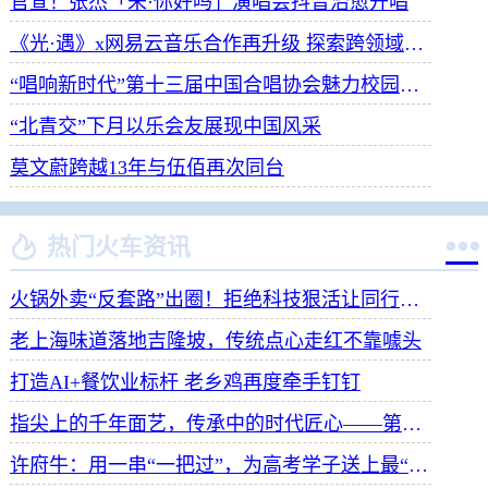
官宣！张杰「未·你好吗」演唱会抖音治愈开唱
《光·遇》x网易云音乐合作再升级 探索跨领域社交新体验
“唱响新时代”第十三届中国合唱协会魅力校园合唱展演开幕
“北青交”下月以乐会友展现中国风采
莫文蔚跨越13年与伍佰再次同台


热门火车资讯
火锅外卖“反套路”出圈！拒绝科技狠活让同行颤抖
老上海味道落地吉隆坡，传统点心走红不靠噱头
打造AI+餐饮业标杆 老乡鸡再度牵手钉钉
指尖上的千年面艺，传承中的时代匠心——第八届“安琪酵母杯”中华发酵面食大赛武汉赛区开赛
许府牛：用一串“一把过”，为高考学子送上最“牛”祝福