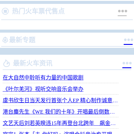


热门火车票代售点


最新专题


最新火车资讯
在大自然中聆听有力量的中国歌剧
《叶尔羌河》视听交响音乐会举办
虞书欣生日当天发行首张个人EP 精心制作诚意满满
港台麋先生《WE 我们的十年》开唱最后倒数 惊喜释出10周年纪念单曲宠粉
文艺天后刘若英睽违15年再登台北跨年 飙金嗓演唱经典招牌歌掀回忆杀