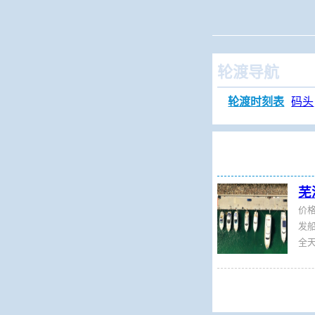
当前位置：
火车查
轮渡导航
轮渡时刻表
码头
芜
价
发船：