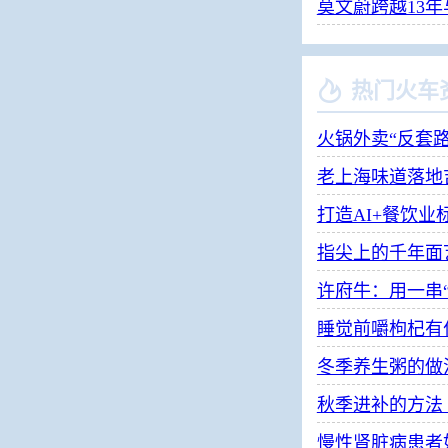
莫文蔚跨越13

热门火车
火锅外卖“反套
老上海味道落地
打造AI+餐饮业
许府牛：用一串
睡觉前嚼枸杞有
冬季养生粥的做
秋季进补的方法
慢性肾脏病患者