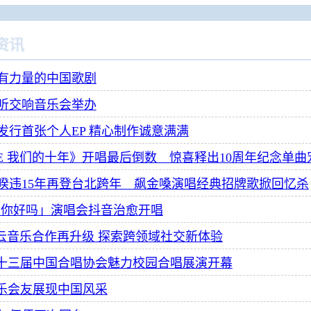
资讯
有力量的中国歌剧
听交响音乐会举办
发行首张个人EP 精心制作诚意满满
E 我们的十年》开唱最后倒数 惊喜释出10周年纪念单曲
睽违15年再登台北跨年 飙金嗓演唱经典招牌歌掀回忆杀
·你好吗」演唱会抖音治愈开唱
易云音乐合作再升级 探索跨领域社交新体验
第十三届中国合唱协会魅力校园合唱展演开幕
以乐会友展现中国风采