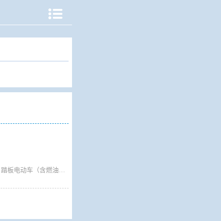

全天共14班。 摩托、电动后三轮车8元/次（含二人） 二轮摩托车6元/次（含二人） 踏板电动车（含燃油助力车）5元/次（含一人） 人力三轮车4元/次（含一人） 普通电车自行车、自行车3元/次（含一人）