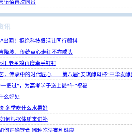
年与伍佰再次同台
资讯
路”出圈！拒绝科技狠活让同行颤抖
吉隆坡，传统点心走红不靠噱头
标杆 老乡鸡再度牵手钉钉
“一把过”，为高考学子送上最“牛”祝福
什么好处
法 冬季吃什么水果好
 如何根据体质来进补
如何正确饮食 哪种吃法有利健康