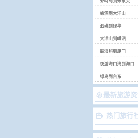
虾峙岛到朱家尖
嵊泗到大洋山
泗礁到绿华
大洋山到嵊泗
鼓浪屿到厦门
夜游海口湾到海口
绿岛到台东

最新旅游资

热门旅行