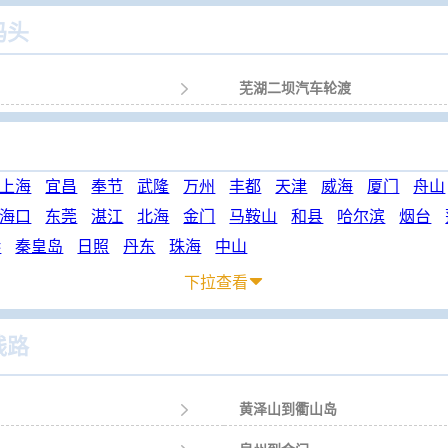
码头

芜湖二坝汽车轮渡
上海
宜昌
奉节
武隆
万州
丰都
天津
威海
厦门
舟山
海口
东莞
湛江
北海
金门
马鞍山
和县
哈尔滨
烟台
港
秦皇岛
日照
丹东
珠海
中山
下拉查看

线路

黄泽山到衢山岛