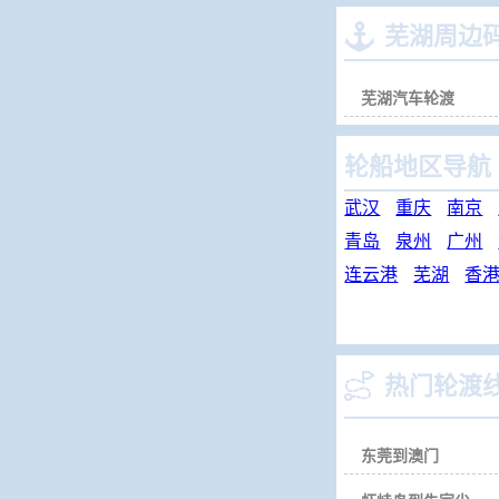

芜湖周边
芜湖汽车轮渡
轮船地区导航
武汉
重庆
南京
青岛
泉州
广州
连云港
芜湖
香

热门轮渡
东莞到澳门