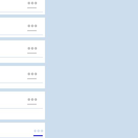





