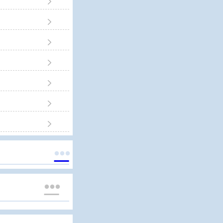








