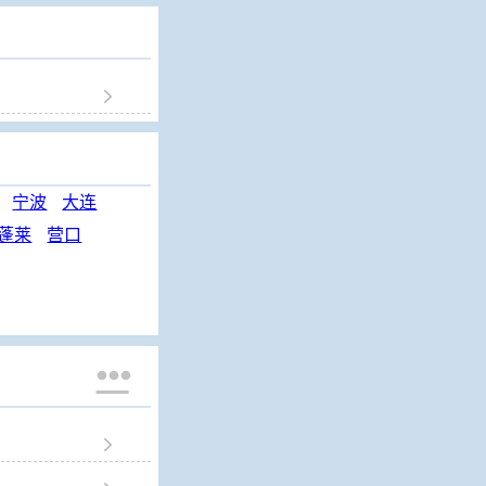

宁波
大连
蓬莱
营口

