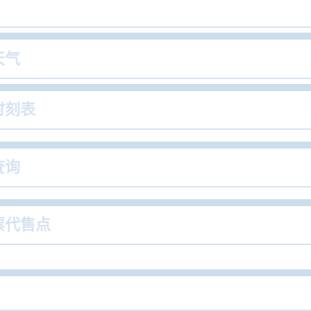
天气
时刻表
查询
票代售点