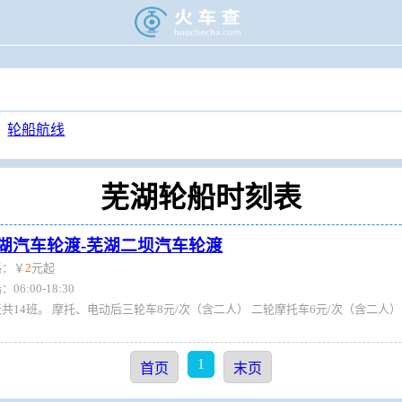
>
旅游门户
>
轮渡时刻表
>
芜湖轮渡时刻表
轮船航线
芜湖轮船时刻表
湖汽车轮渡-芜湖二坝汽车轮渡
格：￥
2
元起
06:00-18:30
1
首页
末页