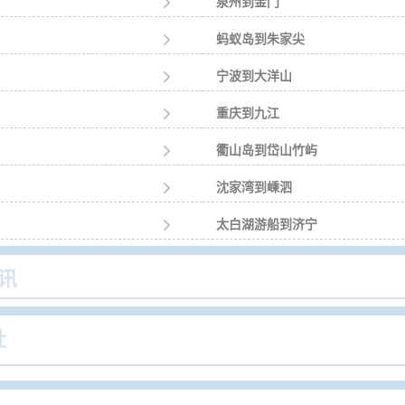

泉州到金门

蚂蚁岛到朱家尖

宁波到大洋山

重庆到九江

衢山岛到岱山竹屿

沈家湾到嵊泗

太白湖游船到济宁
讯
社