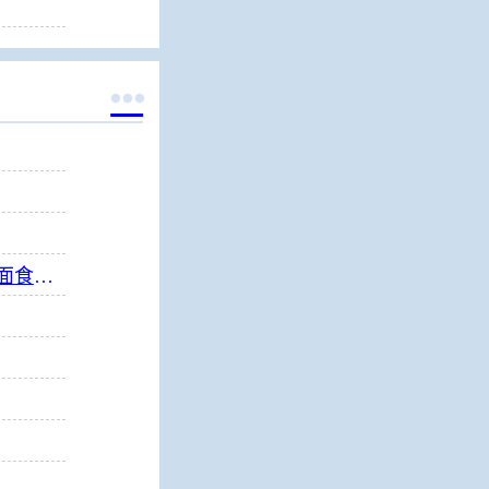

指尖上的千年面艺，传承中的时代匠心——第八届“安琪酵母杯”中华发酵面食大赛武汉赛区开赛