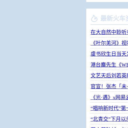

最新火车
在大自然中聆听
《叶尔羌河》视
虞书欣生日当天
港台麋先生《W
文艺天后刘若英
官宣！张杰「未
《光·遇》x网
“唱响新时代”
“北青交”下月