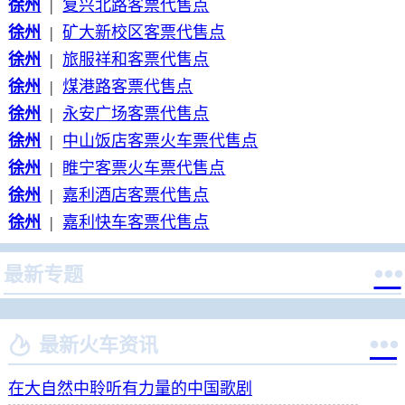
徐州
|
复兴北路客票代售点
徐州
|
矿大新校区客票代售点
徐州
|
旅服祥和客票代售点
徐州
|
煤港路客票代售点
徐州
|
永安广场客票代售点
徐州
|
中山饭店客票火车票代售点
徐州
|
睢宁客票火车票代售点
徐州
|
嘉利酒店客票代售点
徐州
|
嘉利快车客票代售点

最新专题


最新火车资讯
在大自然中聆听有力量的中国歌剧