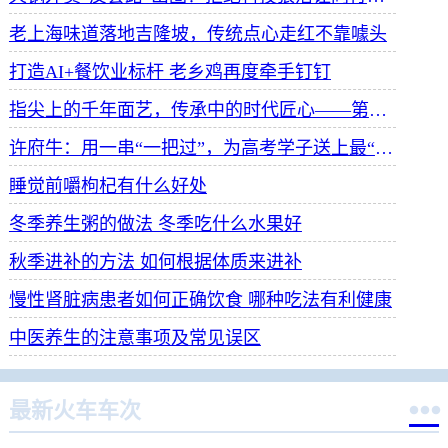
老上海味道落地吉隆坡，传统点心走红不靠噱头
打造AI+餐饮业标杆 老乡鸡再度牵手钉钉
指尖上的千年面艺，传承中的时代匠心——第八届“安琪酵母杯”中华发酵面食大赛武汉赛区开赛
许府牛：用一串“一把过”，为高考学子送上最“牛”祝福
睡觉前嚼枸杞有什么好处
冬季养生粥的做法 冬季吃什么水果好
秋季进补的方法 如何根据体质来进补
慢性肾脏病患者如何正确饮食 哪种吃法有利健康
中医养生的注意事项及常见误区

最新火车车次