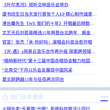
《叶尔羌河》视听交响音乐会举办
虞书欣生日当天发行首张个人EP 精心制作诚意满满
港台麋先生《WE 我们的十年》开唱最后倒数 惊喜释出10周年纪念单曲宠粉
文艺天后刘若英睽违15年再登台北跨年 飙金嗓演唱经典招牌歌掀回忆杀
官宣！张杰「未·你好吗」演唱会抖音治愈开唱
《光·遇》x网易云音乐合作再升级 探索跨领域社交新体验
“唱响新时代”第十三届中国合唱协会魅力校园合唱展演开幕
“北青交”下月以乐会友展现中国风采
莫文蔚跨越13年与伍佰再次同台


热门火车资讯
火锅外卖“反套路”出圈！拒绝科技狠活让同行颤抖