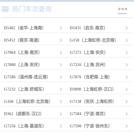


热门车次查询
D5482（金华-上海南）

D5431（启东-南京）

D5452（南京-南通）

G158（上海虹桥-北京南）

G7064（上海-南京）

G7272（上海-安庆）

G7080（上海-安庆）

G7216（上海-苏州）

G7586（温州南-连云港）

G7076（合肥南-上海）

G7232（上海-舒城东）

D3090（上海虹桥-汉口）

G160（上海虹桥-北京南）

G7138（安庆-上海虹桥）

D362（成都东-汉口）

G7584（宁波-南京）

G7256（上海-巢湖东）

G7590（宁波-徐州东）
