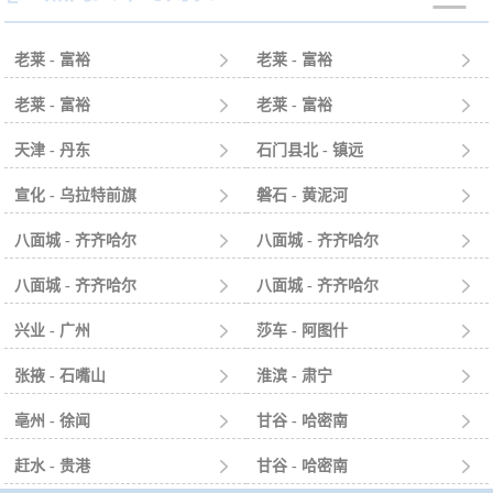
老莱 - 富裕

老莱 - 富裕

老莱 - 富裕

老莱 - 富裕

天津 - 丹东

石门县北 - 镇远

宣化 - 乌拉特前旗

磐石 - 黄泥河

八面城 - 齐齐哈尔

八面城 - 齐齐哈尔

八面城 - 齐齐哈尔

八面城 - 齐齐哈尔

兴业 - 广州

莎车 - 阿图什

张掖 - 石嘴山

淮滨 - 肃宁

亳州 - 徐闻

甘谷 - 哈密南

赶水 - 贵港

甘谷 - 哈密南
