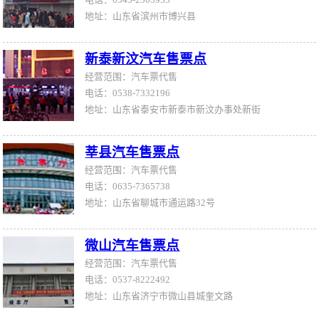
地址：山东省滨州市博兴县
新泰新汶汽车售票点
经营范围：汽车票代售
电话：0538-7332196
地址：山东省泰安市新泰市新汶办事处新街
莘县汽车售票点
经营范围：汽车票代售
电话：0635-7365738
地址：山东省聊城市通运路32号
微山汽车售票点
经营范围：汽车票代售
电话：0537-8222492
地址：山东省济宁市微山县城奎文路