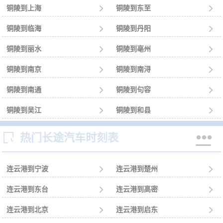
铜陵到上海

铜陵到东至

铜陵到临海

铜陵到丹阳

铜陵到丽水

铜陵到亳州

铜陵到南京

铜陵到南浔

铜陵到南通

铜陵到句容

铜陵到吴江

铜陵到和县



热门长途汽车时刻表
连云港到宁波

连云港到楚州

连云港到东台

连云港到高密

连云港到北京

连云港到启东
