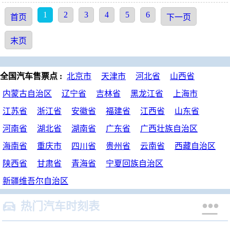
1
2
3
4
5
6
首页
下一页
末页
全国汽车售票点 :
北京市
天津市
河北省
山西省
内蒙古自治区
辽宁省
吉林省
黑龙江省
上海市
江苏省
浙江省
安徽省
福建省
江西省
山东省
河南省
湖北省
湖南省
广东省
广西壮族自治区
海南省
重庆市
四川省
贵州省
云南省
西藏自治区
陕西省
甘肃省
青海省
宁夏回族自治区
新疆维吾尔自治区


热门汽车时刻表