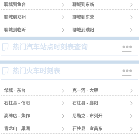
聊城到鱼台

聊城到东临

聊城到郑州

聊城到东营

聊城到临沂

聊城到濮阳



热门汽车站点时刻表查询


热门火车时刻表
邹城 - 东台

克一河 - 大雁

石柱县 - 信阳

石柱县 - 襄阳

高碑店 - 焦作

尼勒克 - 布列开

青龙山 - 巢湖

石柱县 - 宜昌东
