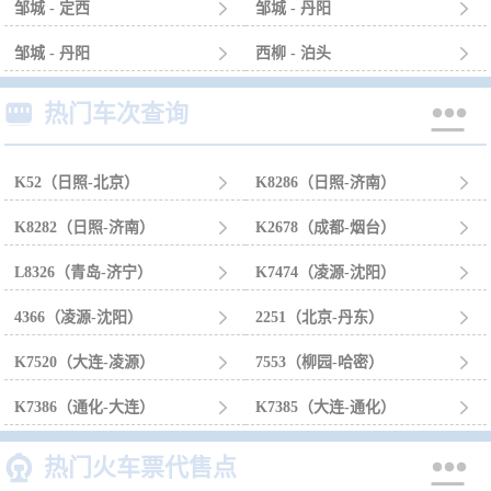
邹城 - 定西

邹城 - 丹阳

邹城 - 丹阳

西柳 - 泊头



热门车次查询
K52（日照-北京）

K8286（日照-济南）

K8282（日照-济南）

K2678（成都-烟台）

L8326（青岛-济宁）

K7474（凌源-沈阳）

4366（凌源-沈阳）

2251（北京-丹东）

K7520（大连-凌源）

7553（柳园-哈密）

K7386（通化-大连）

K7385（大连-通化）



热门火车票代售点