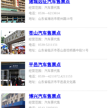
诸城远征汽车售票点
经营范围：汽车票代售
电话：0536—6213614
地址：山东省潍坊市密州路18号
苍山汽车售票点
经营范围：汽车票代售
电话：0539-5211151
地址：山东省临沂市苍山县埝桥路中段51号
平邑汽车售票点
经营范围：汽车票代售
电话：0539—4211072,4211153
地址：山东省临沂市平邑县文化路‎
博兴汽车售票点
经营范围：汽车票代售
电话：0543-2305933