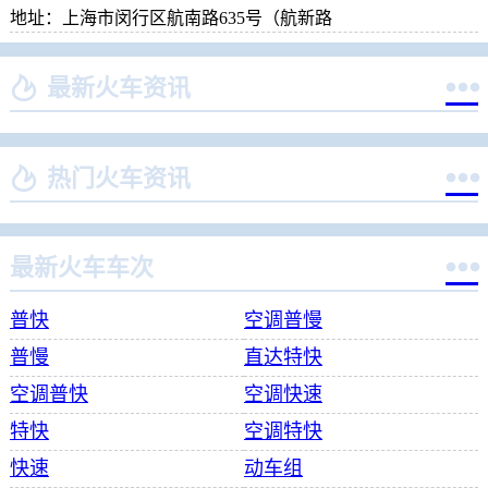
地址：上海市闵行区航南路635号（航新路


最新火车资讯


热门火车资讯

最新火车车次
普快
空调普慢
普慢
直达特快
空调普快
空调快速
特快
空调特快
快速
动车组