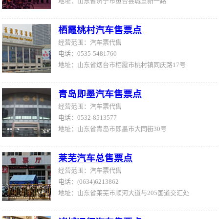
地址：山东省济宁市鱼台县城鱼新一路
栖霞桃村汽车售票点
经营范围：汽车票代售
电话：0535-5481760
地址：山东省烟台市栖霞市桃村镇同庆路17号
青岛即墨汽车售票点
经营范围：汽车票代售
电话：0532-8513577
地址：山东省青岛市即墨市大同街30号
莱芜汽车总售票点
经营范围：汽车票代售
电话：(0634)6213862
地址：山东省莱芜市顺河大道与205国道交汇处