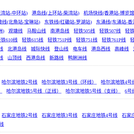
湾站-中环站)
港岛线(上环站-柴湾站)
机场快线(香港站-博览馆
线(北角站-宝琳站)
东铁线(红磡站-罗湖站)
东涌线(东涌站-香
洲)
观塘线
马鞍山线
南港岛线
轻铁505线
轻铁507线
轻铁
铁610线
轻铁615线
轻铁751P线
轻铁751线
轻铁761P线
轻
线
北港岛线
城际快线
登山线
电车线
港岛西线
高峰线
线
山顶线
西港岛线
新路线
鸭脷洲线
哈尔滨地铁2号线
哈尔滨地铁3号线（环线）
哈尔滨地铁4号
）
哈尔滨地铁5号线（正线）
哈尔滨地铁5号线（支线）
6号
石家庄地铁2号线
石家庄地铁3号线
石家庄地铁4号线
石家
号线