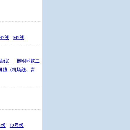
M7线
M5线
蓝线）
昆明地铁三
号线（机场线、青
号线
12号线