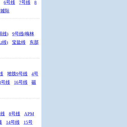
6号线
7号线
8
句城际
丽线)
9号线(梅林
山线)
宝盐线
东部
线
地铁9号线
4号
3号线
16号线
磁
号线
8号线
APM
线
14号线
15号