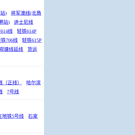
站)
将军澳线(北角
港站)
迪士尼线
614线
轻铁614P
铁706线
轻铁615P
观塘线延线
货运
线（正线）
哈尔滨
线
7号线
庄地铁5号线
石家