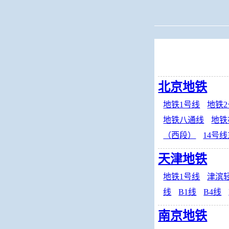
当前位置：
火车查
北京地铁
地铁1号线
地铁
地铁八通线
地铁
（西段）
14号
天津地铁
地铁1号线
津滨
线
B1线
B4线
南京地铁