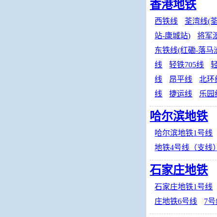
香港地铁
西铁线
荃湾线(荃
站-康城站)
将军澳
东铁线(红磡-落马
线
轻铁705线
轻
线
昂平线
北环
线
捷运线
乐园
哈尔滨地铁
哈尔滨地铁1号线
地铁4号线（支线
石家庄地铁
石家庄地铁1号线
庄地铁6号线
7