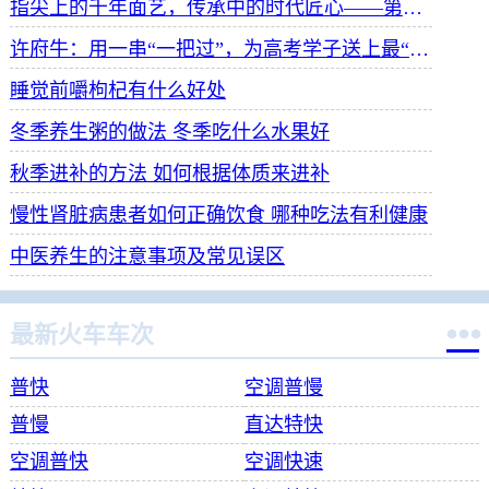
指尖上的千年面艺，传承中的时代匠心——第八届“安琪酵母杯”中华发酵面食大赛武汉赛区开赛
许府牛：用一串“一把过”，为高考学子送上最“牛”祝福
睡觉前嚼枸杞有什么好处
冬季养生粥的做法 冬季吃什么水果好
秋季进补的方法 如何根据体质来进补
慢性肾脏病患者如何正确饮食 哪种吃法有利健康
中医养生的注意事项及常见误区

最新火车车次
普快
空调普慢
普慢
直达特快
空调普快
空调快速