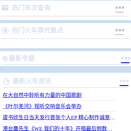


热门车次查询


热门火车票代售点


最新专题


最新火车资讯
在大自然中聆听有力量的中国歌剧
《叶尔羌河》视听交响音乐会举办
虞书欣生日当天发行首张个人EP 精心制作诚意满满
港台麋先生《WE 我们的十年》开唱最后倒数 惊喜释出10周年纪念单曲宠粉