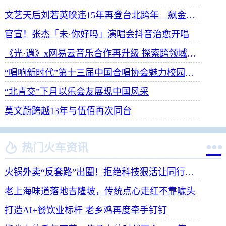
文艺天后刘若英睽违15年再登台北跨年 飙金嗓演唱经典招牌歌掀回忆杀
官宣！张杰「未·你好吗」演唱会抖音治愈开唱
《光·遇》x网易云音乐合作再升级 探索跨领域社交新体验
“唱响新时代”第十三届中国合唱协会魅力校园合唱展演开幕
“北青交”下月以乐会友展现中国风采
莫文蔚跨越13年与伍佰再次同台


热门火车资讯
火锅外卖“反套路”出圈！拒绝科技狠活让同行颤抖
老上海味道落地吉隆坡，传统点心走红不靠噱头
打造AI+餐饮业标杆 老乡鸡再度牵手钉钉