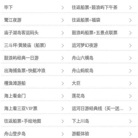
毕下

往返船票+鼓浪屿下午茶

鹭江夜游

往返船票+福袋

庙子湖岛客运码头

鼓浪屿船票+五景点联票

三斗坪/黄陵庙（船票）

运河梦幻夜游

鼓浪屿经典一日游

舟山六横岛

出海捕鱼票+快艇冲浪

舟山蚂蚁岛

槽渔滩游船

大巨

海上看金门

莲花岛

海上看三亚VIP票

运河日游经典线（买一送一）

往返船票+手绘地图

下上川岛

舟山登步岛

游艇体验
