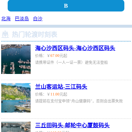
B
北海
巴淡岛
白沙

热门轮渡时刻表
海心沙西区码头-海心沙西区码头
价格：￥
67.00
元起
请携带证件（一人一证一票）避免无法登船
兰山客运站-三江码头
价格：￥
11.00
元起
请提前在支付宝申领“舟山健康码”，否则会出票失败
三丘田码头-邮轮中心厦鼓码头