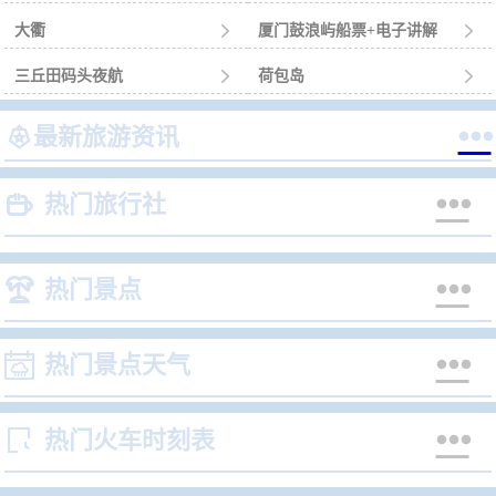
大衢

厦门鼓浪屿船票+电子讲解

三丘田码头夜航

荷包岛



最新旅游资讯


热门旅行社


热门景点


热门景点天气


热门火车时刻表