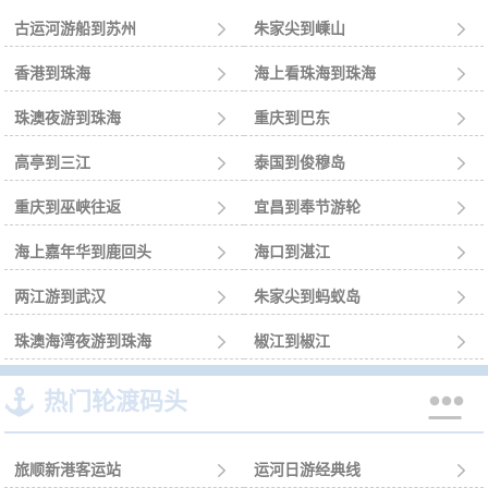
古运河游船到苏州

朱家尖到嵊山

香港到珠海

海上看珠海到珠海

珠澳夜游到珠海

重庆到巴东

高亭到三江

泰国到俊穆岛

重庆到巫峡往返

宜昌到奉节游轮

海上嘉年华到鹿回头

海口到湛江

两江游到武汉

朱家尖到蚂蚁岛

珠澳海湾夜游到珠海

椒江到椒江



热门轮渡码头
旅顺新港客运站

运河日游经典线
