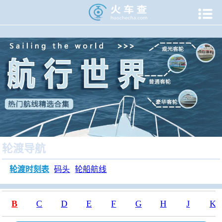

当前位置：
火车查
>
轮渡时刻表
轮渡导航
轮渡时刻表
码头
轮船航线
B
C
D
E
F
G
H
J
K