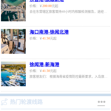
价格：￥
200.00
元起
去往东营辖区旅客需持48小时内核酸检测报告，途经旅客填写承诺书后放行，具体防疫政策旅客可自行咨询东营港：0546-6098888
海口南港-徐闻北港
价格：￥
41.50
元起
徐闻港-新海港
价格：￥
41.50
元起
旅客朋友们： 根据海南省疫情防控最新要求，入岛旅客必须持48小时内一次以上核酸检测阴性证明登船（车、机），其中涉疫区旅客需提供间隔24小时的两次核酸检测阴性证明。全国风险管控地区分类和防控措施请查询海南省卫生健康委员会官网http://wst.hainan.gov.cn/swjw/index.html （注意：手机查询需拉到网页最底端选电脑版查询）；或拨打0898-12345市民热线查询。 如您未能按要求持48小时内核酸检测阴性结果报告，则需要在入琼口岸现场排队做核酸检测，


热门轮渡线路