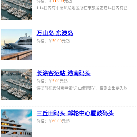
价格：￥
113.00
元起
1.14日内有中高风险地区所在市旅居史或14日内有已有病例报告但未划定中高风险地区城市旅居史的乘客，不可进站乘船。 2.无上述城市旅居史的乘客，乘船需提供48小时内核酸检测报告阴性证明，进站前需配合码头工作人员查验行程码、健康码，并进行测温。
万山岛-东澳岛
价格：￥
50.00
元起
长涂客运站-港南码头
价格：￥
5.00
元起
请提前在支付宝申领“舟山健康码”，否则会出票失败
三丘田码头-邮轮中心厦鼓码头
价格：￥
60.00
元起