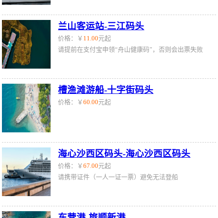
兰山客运站-三江码头
价格：￥
11.00
元起
请提前在支付宝申领“舟山健康码”，否则会出票失败
槽渔滩游船-十字街码头
价格：￥
60.00
元起
海心沙西区码头-海心沙西区码头
价格：￥
67.00
元起
请携带证件（一人一证一票）避免无法登船
东营港-旅顺新港