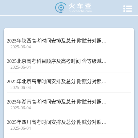

当前位置：
火车查
>
生活资讯
>
教育
2025年陕西高考时间安排及总分 附赋分对照表及计算方法
2025-06-04
2025北京高考科目顺序及高考时间 含等级赋分对照表及计算方法
2025-06-04
2025年北京高考时间安排及总分 附赋分对照表及计算方法
2025-06-04
2025年湖南高考时间安排及总分 附赋分对照表及计算方法
2025-06-04
2025年四川高考时间安排及总分 附赋分对照表及计算方法
2025-06-04