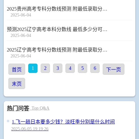
2025贵州高考专科分数线预测 附最低录取分预估
2025-06-04
预测2025辽宁高考本科分数线 最低多少分可以上本科大学
2025-06-04
2025辽宁高考专科分数线预测 附最低录取分预估
2025-06-04
1
2
3
4
5
6
首页
下一页
末页
热门问答
Top Q&A
1.
飞一趟日本要多少钱？淡旺季分别是什么时间
2025-06-05 19:19:26