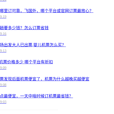
哪里订可靠，飞国外，哪个平台或官网订票最放心？
9:19
趟要多少钱？怎么订票省钱
9:16
场出发大人已出票,婴儿机票怎么买？
9:13
儿童机票价格多少 哪个平台有折扣
9:09
票发现后面机票便宜了，机票为什么越晚买越便宜
9:08
点最便宜，一天中啥时候订机票最省钱？
9:03