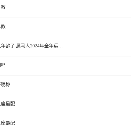
早教
早教
属马2024年多大年龄了 属马人2024年全年运势分析
期吗
好昵称
星座最配
星座最配