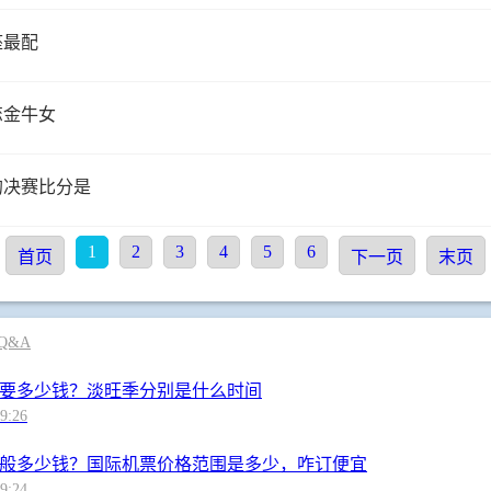
座最配
恋金牛女
杯的决赛比分是
1
2
3
4
5
6
首页
下一页
末页
 Q&A
要多少钱？淡旺季分别是什么时间
9:26
般多少钱？国际机票价格范围是多少，咋订便宜
9:24