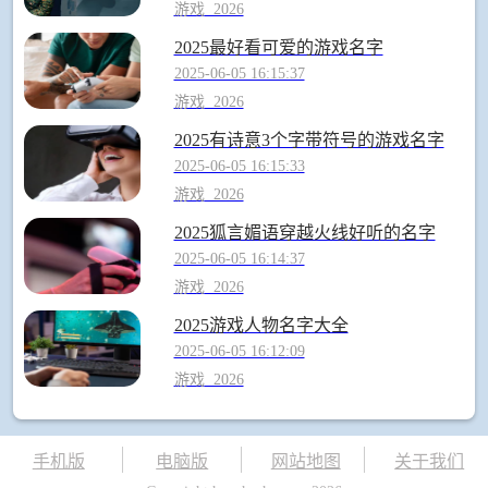
游戏
2026
2025最好看可爱的游戏名字
2025-06-05 16:15:37
游戏
2026
2025有诗意3个字带符号的游戏名字
2025-06-05 16:15:33
游戏
2026
2025狐言媚语穿越火线好听的名字
2025-06-05 16:14:37
游戏
2026
2025游戏人物名字大全
2025-06-05 16:12:09
游戏
2026
手机版
电脑版
网站地图
关于我们