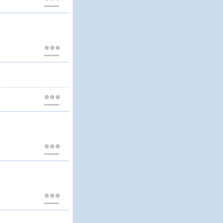



