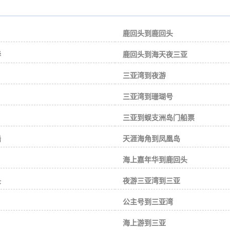
鹿回头到鹿回头
华
鹿回头到海天夜三亚
三亚湾到夜游
三亚湾到珊瑚号
三亚到蜈支洲岛门船票
船
天涯海角到凤凰岛
海上嘉年华到鹿回头
头
夜游三亚湾到三亚
公主号到三亚湾
海上游到三亚