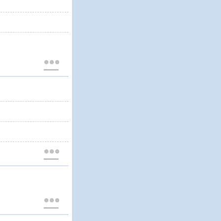


