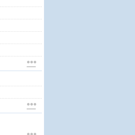


