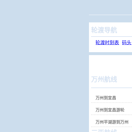
当前位置：
火车查
轮渡导航
轮渡时刻表
码头
万州航线
万州到宜昌
万州到宜昌游轮
万州平湖游到万州