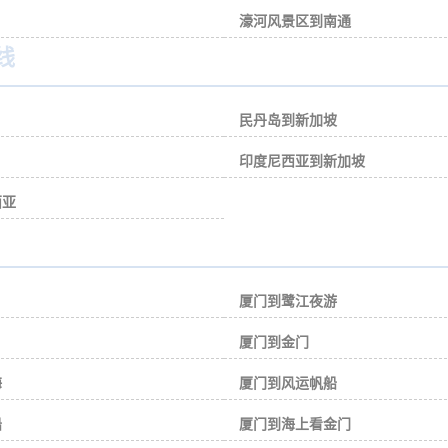
濠河风景区到南通
线
民丹岛到新加坡
印度尼西亚到新加坡
西亚
厦门到鹭江夜游
厦门到金门
海
厦门到风运帆船
船
厦门到海上看金门