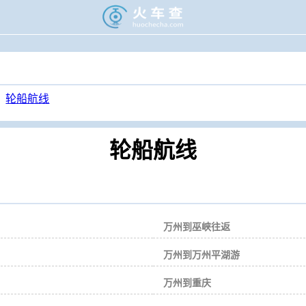
>
旅游门户
>
轮渡时刻表
>
轮船航线
轮船航线
轮船航线
万州到巫峡往返
万州到万州平湖游
万州到重庆