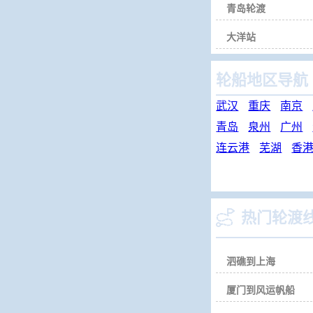
青岛轮渡
大洋站
轮船地区导航
武汉
重庆
南京
青岛
泉州
广州
连云港
芜湖
香

热门轮渡
泗礁到上海
厦门到风运帆船