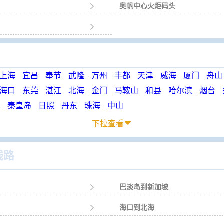

奥帆中心火炬码头

上海
宜昌
奉节
武隆
万州
丰都
天津
威海
厦门
舟山
海口
东莞
湛江
北海
金门
马鞍山
和县
哈尔滨
烟台
港
秦皇岛
日照
丹东
珠海
中山
下拉查看

线路

巴淡岛到新加坡

海口到北海