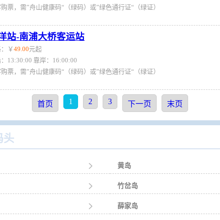
客购票，需”舟山健康码“（绿码）或”绿色通行证“（绿证）
洋站-南浦大桥客运站
格：￥
49.00
元起
：13:30:00 靠岸：16:00:00
客购票，需”舟山健康码“（绿码）或”绿色通行证“（绿证）
1
2
3
首页
下一页
末页
码头

黄岛

竹岔岛

薛家岛