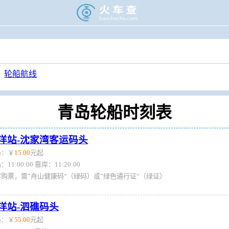
>
旅游门户
>
轮渡时刻表
>
青岛轮渡时刻表
轮船航线
青岛轮船时刻表
洋站-沈家湾客运码头
格：￥
15.00
元起
：11:00:00 靠岸：11:20:00
客购票，需”舟山健康码“（绿码）或”绿色通行证“（绿证）
洋站-泗礁码头
格：￥
55.00
元起