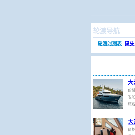
当前位置：
火车查
轮渡导航
轮渡时刻表
码头
大
价
发船
旅
大
价