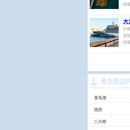
旅
大
价
发船
旅

青岛周边
青岛港
栈桥
八大峡