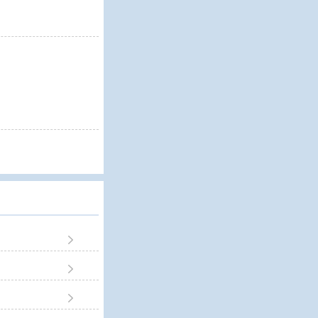


