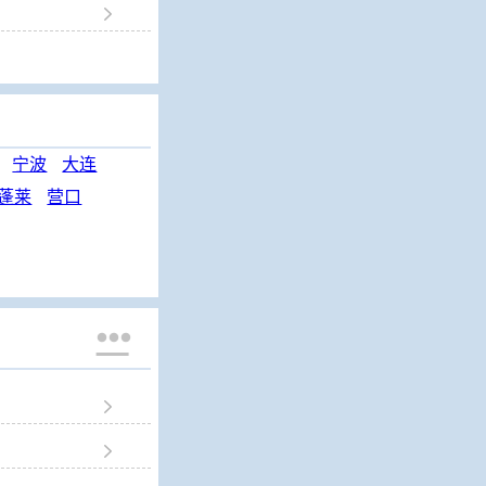

宁波
大连
蓬莱
营口


