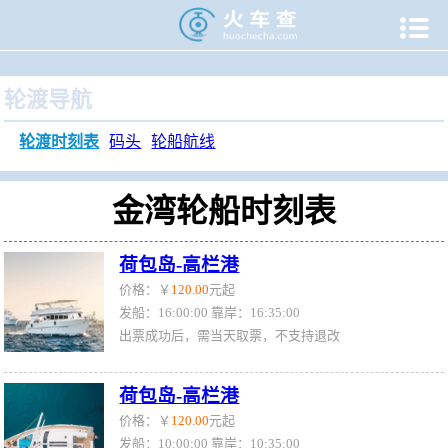

当前位置：
火车查
>
旅游门户
>
轮渡时刻表
>
金湾轮渡时刻
轮渡导航
轮渡时刻表
码头
轮船航线
金湾轮船时刻表
荷包岛-高栏港
价格：￥
120.00
元起
发船：16:00:00 靠岸：16:35:00
出票成功后，需当天取票，不支持退改
荷包岛-高栏港
价格：￥
120.00
元起
发船：10:00:00 靠岸：10:35:00