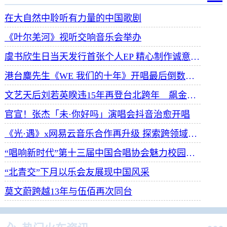
在大自然中聆听有力量的中国歌剧
《叶尔羌河》视听交响音乐会举办
虞书欣生日当天发行首张个人EP 精心制作诚意满满
港台麋先生《WE 我们的十年》开唱最后倒数 惊喜释出10周年纪念单曲宠粉
文艺天后刘若英睽违15年再登台北跨年 飙金嗓演唱经典招牌歌掀回忆杀
官宣！张杰「未·你好吗」演唱会抖音治愈开唱
《光·遇》x网易云音乐合作再升级 探索跨领域社交新体验
“唱响新时代”第十三届中国合唱协会魅力校园合唱展演开幕
“北青交”下月以乐会友展现中国风采
莫文蔚跨越13年与伍佰再次同台