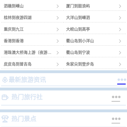
泗礁到嵊山

厦门到鼓浪屿

桂林到夜游四湖

大洋山到嵊泗

重庆到九江

大峧山到高亭

香港到香港

衢山岛到小洋山

港珠澳大桥海上游（夜游）到珠海

衢山岛到宁波

皮皮岛到普吉岛

朱家尖到登步岛



最新旅游资讯


热门旅行社


热门景点