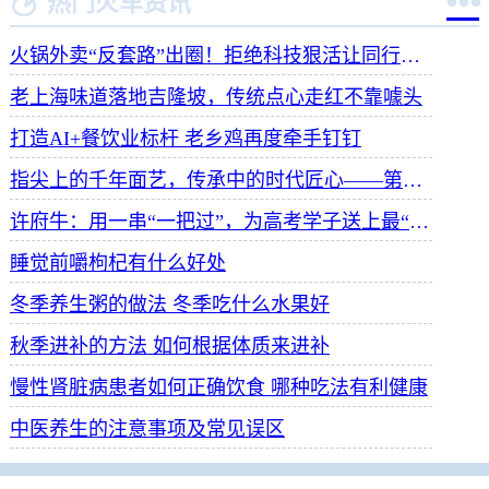


热门火车资讯
火锅外卖“反套路”出圈！拒绝科技狠活让同行颤抖
老上海味道落地吉隆坡，传统点心走红不靠噱头
打造AI+餐饮业标杆 老乡鸡再度牵手钉钉
指尖上的千年面艺，传承中的时代匠心——第八届“安琪酵母杯”中华发酵面食大赛武汉赛区开赛
许府牛：用一串“一把过”，为高考学子送上最“牛”祝福
睡觉前嚼枸杞有什么好处
冬季养生粥的做法 冬季吃什么水果好
秋季进补的方法 如何根据体质来进补
慢性肾脏病患者如何正确饮食 哪种吃法有利健康
中医养生的注意事项及常见误区