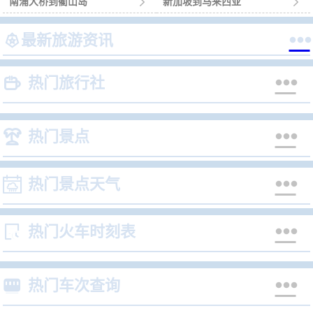
南浦大桥到衢山岛

新加坡到马来西亚



最新旅游资讯


热门旅行社


热门景点


热门景点天气


热门火车时刻表


热门车次查询