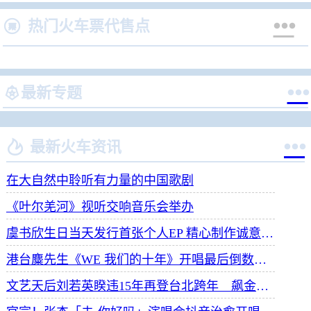


热门火车票代售点


最新专题


最新火车资讯
在大自然中聆听有力量的中国歌剧
《叶尔羌河》视听交响音乐会举办
虞书欣生日当天发行首张个人EP 精心制作诚意满满
港台麋先生《WE 我们的十年》开唱最后倒数 惊喜释出10周年纪念单曲宠粉
文艺天后刘若英睽违15年再登台北跨年 飙金嗓演唱经典招牌歌掀回忆杀