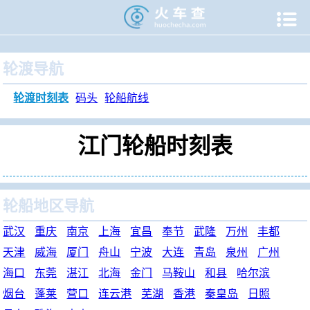

当前位置：
火车查
>
旅游门户
>
轮渡时刻表
>
江门轮渡时刻
轮渡导航
轮渡时刻表
码头
轮船航线
江门轮船时刻表
轮船地区导航
武汉
重庆
南京
上海
宜昌
奉节
武隆
万州
丰都
天津
威海
厦门
舟山
宁波
大连
青岛
泉州
广州
海口
东莞
湛江
北海
金门
马鞍山
和县
哈尔滨
烟台
蓬莱
营口
连云港
芜湖
香港
秦皇岛
日照