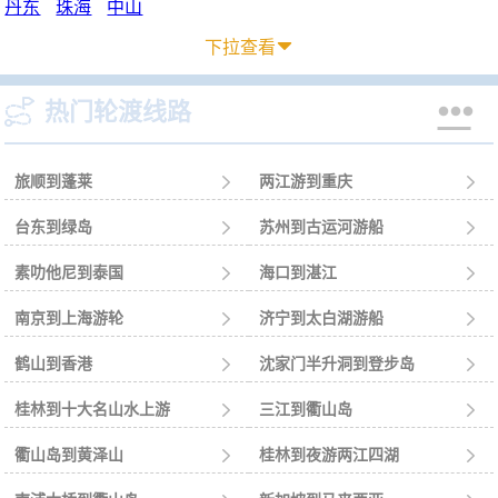
丹东
珠海
中山
下拉查看



热门轮渡线路
旅顺到蓬莱

两江游到重庆

台东到绿岛

苏州到古运河游船

素叻他尼到泰国

海口到湛江

南京到上海游轮

济宁到太白湖游船

鹤山到香港

沈家门半升洞到登步岛

桂林到十大名山水上游

三江到衢山岛

衢山岛到黄泽山

桂林到夜游两江四湖
