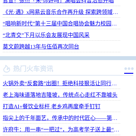
官宣！张杰「未·你好吗」演唱会抖音治愈开唱
《光·遇》x网易云音乐合作再升级 探索跨领域社交新体验
“唱响新时代”第十三届中国合唱协会魅力校园合唱展演开幕
“北青交”下月以乐会友展现中国风采
莫文蔚跨越13年与伍佰再次同台


热门火车资讯
火锅外卖“反套路”出圈！拒绝科技狠活让同行颤抖
老上海味道落地吉隆坡，传统点心走红不靠噱头
打造AI+餐饮业标杆 老乡鸡再度牵手钉钉
指尖上的千年面艺，传承中的时代匠心——第八届“安琪酵母杯”中华发酵面食大赛武汉赛区开赛
许府牛：用一串“一把过”，为高考学子送上最“牛”祝福