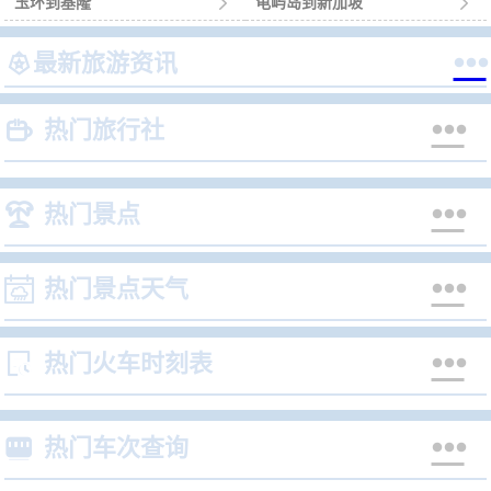
玉环到基隆

龟屿岛到新加坡



最新旅游资讯


热门旅行社


热门景点


热门景点天气


热门火车时刻表


热门车次查询