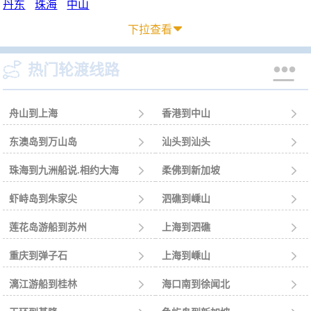
丹东
珠海
中山
下拉查看



热门轮渡线路
舟山到上海

香港到中山

东澳岛到万山岛

汕头到汕头

珠海到九洲船说.相约大海

柔佛到新加坡

虾峙岛到朱家尖

泗礁到嵊山

莲花岛游船到苏州

上海到泗礁

重庆到弹子石

上海到嵊山

漓江游船到桂林

海口南到徐闻北
