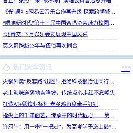
官宣！张杰「未·你好吗」演唱会抖音治愈开唱
《光·遇》x网易云音乐合作再升级 探索跨领域社交新体验
“唱响新时代”第十三届中国合唱协会魅力校园合唱展演开幕
“北青交”下月以乐会友展现中国风采
莫文蔚跨越13年与伍佰再次同台


热门火车资讯
火锅外卖“反套路”出圈！拒绝科技狠活让同行颤抖
老上海味道落地吉隆坡，传统点心走红不靠噱头
打造AI+餐饮业标杆 老乡鸡再度牵手钉钉
指尖上的千年面艺，传承中的时代匠心——第八届“安琪酵母杯”中华发酵面食大赛武汉赛区开赛
许府牛：用一串“一把过”，为高考学子送上最“牛”祝福