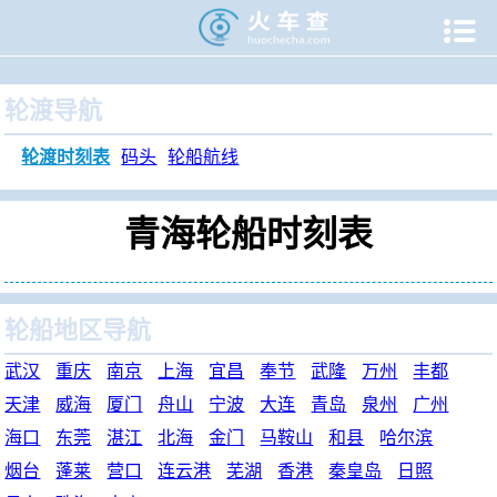

当前位置：
火车查
>
旅游门户
>
轮渡时刻表
>
青海轮渡时刻
轮渡导航
轮渡时刻表
码头
轮船航线
青海轮船时刻表
轮船地区导航
武汉
重庆
南京
上海
宜昌
奉节
武隆
万州
丰都
天津
威海
厦门
舟山
宁波
大连
青岛
泉州
广州
海口
东莞
湛江
北海
金门
马鞍山
和县
哈尔滨
烟台
蓬莱
营口
连云港
芜湖
香港
秦皇岛
日照