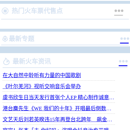


热门火车票代售点


最新专题


最新火车资讯
在大自然中聆听有力量的中国歌剧
《叶尔羌河》视听交响音乐会举办
虞书欣生日当天发行首张个人EP 精心制作诚意满满
港台麋先生《WE 我们的十年》开唱最后倒数 惊喜释出10周年纪念单曲宠粉
文艺天后刘若英睽违15年再登台北跨年 飙金嗓演唱经典招牌歌掀回忆杀