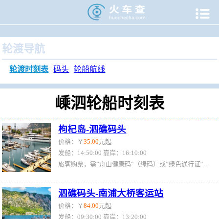

当前位置：
火车查
>
旅游门户
>
轮渡时刻表
>
嵊泗轮渡时刻
轮渡导航
轮渡时刻表
码头
轮船航线
嵊泗轮船时刻表
枸杞岛-泗礁码头
价格：￥
35.00
元起
发船：14:50:00 靠岸：16:10:00
旅客购票，需”舟山健康码“（绿码）或”绿色通行证“（绿证）
泗礁码头-南浦大桥客运站
价格：￥
84.00
元起
发船：09:30:00 靠岸：13:20:00