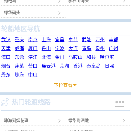
枸杞岛

李柱山码头

绿华码头

轮船地区导航
武汉
重庆
南京
上海
宜昌
奉节
武隆
万州
丰都
天津
威海
厦门
舟山
宁波
大连
青岛
泉州
广州
海口
东莞
湛江
北海
金门
马鞍山
和县
哈尔滨
烟台
蓬莱
营口
连云港
芜湖
香港
秦皇岛
日照
丹东
珠海
中山
下拉查看



热门轮渡线路
珠海到烟花班

绿华到泗礁
