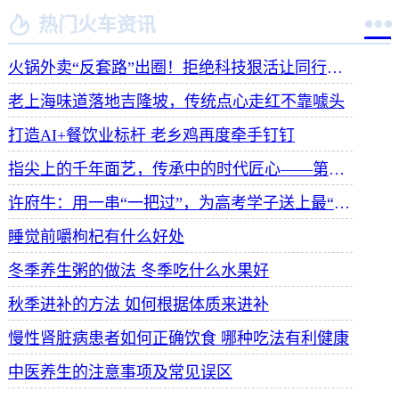


热门火车资讯
火锅外卖“反套路”出圈！拒绝科技狠活让同行颤抖
老上海味道落地吉隆坡，传统点心走红不靠噱头
打造AI+餐饮业标杆 老乡鸡再度牵手钉钉
指尖上的千年面艺，传承中的时代匠心——第八届“安琪酵母杯”中华发酵面食大赛武汉赛区开赛
许府牛：用一串“一把过”，为高考学子送上最“牛”祝福
睡觉前嚼枸杞有什么好处
冬季养生粥的做法 冬季吃什么水果好
秋季进补的方法 如何根据体质来进补
慢性肾脏病患者如何正确饮食 哪种吃法有利健康
中医养生的注意事项及常见误区