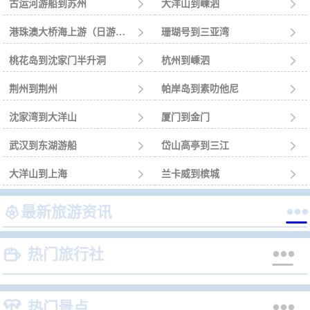
古运河游船到苏州

大洋山到嵊泗

港珠澳大桥海上游（日游）到珠海

珊瑚号到三亚湾

桃花岛到沈家门半升洞

杭州到嵊泗

荆州到荆州

帕岸岛到素叻他尼

沈家湾到大洋山

厦门到金门

武汉到东湖游船

岱山高亭到三江

大洋山到上海

兰卡威到槟城



最新旅游资讯


热门旅行社


热门景点