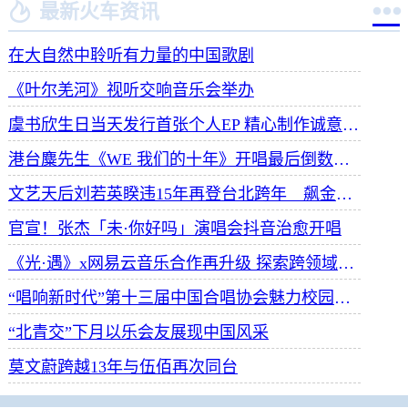


最新火车资讯
在大自然中聆听有力量的中国歌剧
《叶尔羌河》视听交响音乐会举办
虞书欣生日当天发行首张个人EP 精心制作诚意满满
港台麋先生《WE 我们的十年》开唱最后倒数 惊喜释出10周年纪念单曲宠粉
文艺天后刘若英睽违15年再登台北跨年 飙金嗓演唱经典招牌歌掀回忆杀
官宣！张杰「未·你好吗」演唱会抖音治愈开唱
《光·遇》x网易云音乐合作再升级 探索跨领域社交新体验
“唱响新时代”第十三届中国合唱协会魅力校园合唱展演开幕
“北青交”下月以乐会友展现中国风采
莫文蔚跨越13年与伍佰再次同台