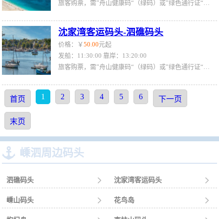
旅客购票，需”舟山健康码“（绿码）或”绿色通行证“（绿证）
沈家湾客运码头-泗礁码头
价格：￥
50.00
元起
发船：11:30:00 靠岸：13:20:00
旅客购票，需”舟山健康码“（绿码）或”绿色通行证“（绿证）
1
2
3
4
5
6
首页
下一页
末页

嵊泗周边码头
泗礁码头

沈家湾客运码头

嵊山码头

花鸟岛
