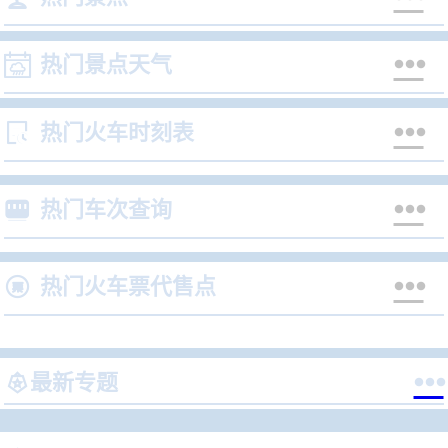


热门景点天气


热门火车时刻表


热门车次查询


热门火车票代售点


最新专题