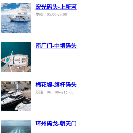
宏光码头-上新河
发船：05:00-23:00
南厂门-中坝码头
棉花堤-旗杆码头
发船：06：00--21：00
环州码戈-朝天门