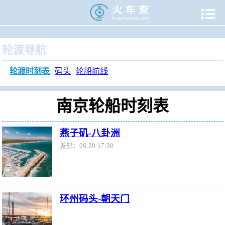

当前位置：
火车查
>
旅游门户
>
轮渡时刻表
>
南京轮渡时刻
轮渡导航
轮渡时刻表
码头
轮船航线
南京轮船时刻表
燕子矶-八卦洲
发船：06:30-17:30
环州码头-朝天门