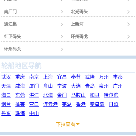
南厂门

宏光码头

通江集

上新河

红卫码头

环州码戈

环州码头

轮船地区导航
武汉
重庆
南京
上海
宜昌
奉节
武隆
万州
丰都
天津
威海
厦门
舟山
宁波
大连
青岛
泉州
广州
海口
东莞
湛江
北海
金门
马鞍山
和县
哈尔滨
烟台
蓬莱
营口
连云港
芜湖
香港
秦皇岛
日照
丹东
珠海
中山
下拉查看
