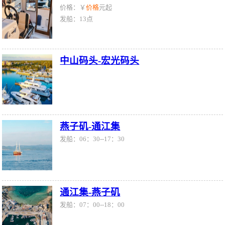
价格：￥
价格
元起
发船：13点
中山码头-宏光码头
燕子矶-通江集
发船：06：30--17：30
通江集-燕子矶
发船：07：00--18：00