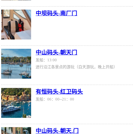
中坝码头-南厂门
中山码头-朝天门
发船：13:00
进行沿江各景点的游玩（白天游玩，晚上开船）
有恒码头-红卫码头
发船：06：00--21：00
中山码头-朝天.门