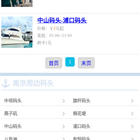
中山码头-浦口码头
价格：￥
2
元起
发船：05:00--23:00
刷卡1元
1
首页
末页

南京周边码头
中坝码头

旗杆码头

燕子矶

棉花堤

中山码头

浦口码头

八卦洲

有恒码头
