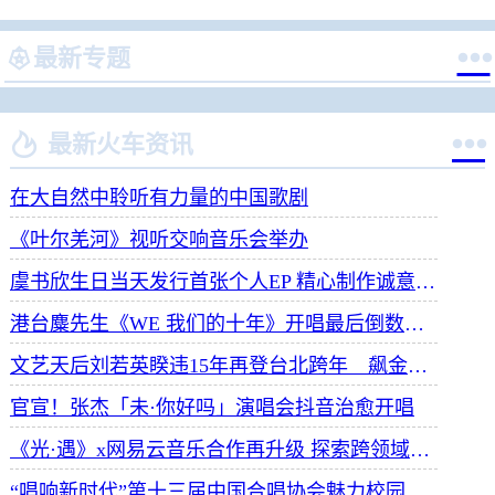


最新专题


最新火车资讯
在大自然中聆听有力量的中国歌剧
《叶尔羌河》视听交响音乐会举办
虞书欣生日当天发行首张个人EP 精心制作诚意满满
港台麋先生《WE 我们的十年》开唱最后倒数 惊喜释出10周年纪念单曲宠粉
文艺天后刘若英睽违15年再登台北跨年 飙金嗓演唱经典招牌歌掀回忆杀
官宣！张杰「未·你好吗」演唱会抖音治愈开唱
《光·遇》x网易云音乐合作再升级 探索跨领域社交新体验
“唱响新时代”第十三届中国合唱协会魅力校园合唱展演开幕