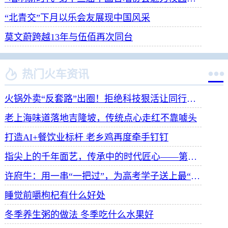
“北青交”下月以乐会友展现中国风采
莫文蔚跨越13年与伍佰再次同台


热门火车资讯
火锅外卖“反套路”出圈！拒绝科技狠活让同行颤抖
老上海味道落地吉隆坡，传统点心走红不靠噱头
打造AI+餐饮业标杆 老乡鸡再度牵手钉钉
指尖上的千年面艺，传承中的时代匠心——第八届“安琪酵母杯”中华发酵面食大赛武汉赛区开赛
许府牛：用一串“一把过”，为高考学子送上最“牛”祝福
睡觉前嚼枸杞有什么好处
冬季养生粥的做法 冬季吃什么水果好