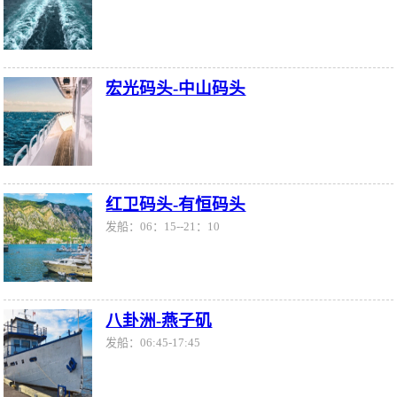
宏光码头-中山码头
红卫码头-有恒码头
发船：06：15--21：10
八卦洲-燕子矶
发船：06:45-17:45