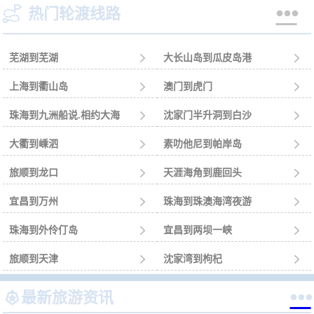


热门轮渡线路
芜湖到芜湖

大长山岛到瓜皮岛港

上海到衢山岛

澳门到虎门

珠海到九洲船说.相约大海

沈家门半升洞到白沙

大衢到嵊泗

素叻他尼到帕岸岛

旅顺到龙口

天涯海角到鹿回头

宜昌到万州

珠海到珠澳海湾夜游

珠海到外伶仃岛

宜昌到两坝一峡

旅顺到天津

沈家湾到枸杞



最新旅游资讯