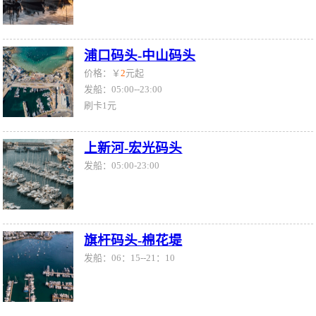
浦口码头-中山码头
价格：￥
2
元起
发船：05:00--23:00
刷卡1元
上新河-宏光码头
发船：05:00-23:00
旗杆码头-棉花堤
发船：06：15--21：10