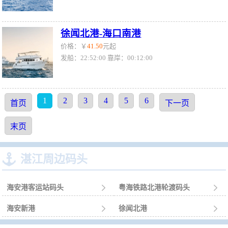
徐闻北港-海口南港
价格：￥
41.50
元起
发船：22:52:00 靠岸：00:12:00
1
2
3
4
5
6
首页
下一页
末页

湛江周边码头
海安港客运站码头

粤海铁路北港轮渡码头

海安新港

徐闻北港
