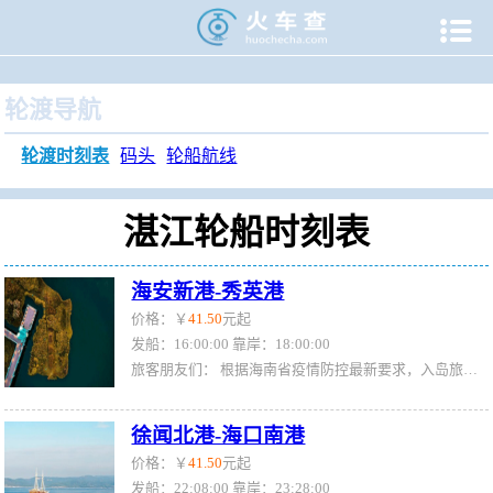

当前位置：
火车查
>
旅游门户
>
轮渡时刻表
>
湛江轮渡时刻
轮渡导航
轮渡时刻表
码头
轮船航线
湛江轮船时刻表
海安新港-秀英港
价格：￥
41.50
元起
发船：16:00:00 靠岸：18:00:00
旅客朋友们： 根据海南省疫情防控最新要求，入岛旅客必须持48小时内一次以上核酸检测阴性证明登船（车、机），其中涉疫区旅客需提供间隔24小时的两次核酸检测阴性证明。全国风险管控地区分类和防控措施请查询海南省卫生健康委员会官网http://wst.hainan.gov.cn/swjw/index.html （注意：手机查询需拉到网页最底端选电脑版查询）；或拨打0898-12345市民热线查询。 如您未能按要求持48小时内核酸检测阴性结果报告，则需要在入琼口岸现场排队做核酸检测，
徐闻北港-海口南港
价格：￥
41.50
元起
发船：22:08:00 靠岸：23:28:00