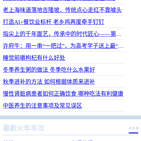
老上海味道落地吉隆坡，传统点心走红不靠噱头
打造AI+餐饮业标杆 老乡鸡再度牵手钉钉
指尖上的千年面艺，传承中的时代匠心——第八届“安琪酵母杯”中华发酵面食大赛武汉赛区开赛
许府牛：用一串“一把过”，为高考学子送上最“牛”祝福
睡觉前嚼枸杞有什么好处
冬季养生粥的做法 冬季吃什么水果好
秋季进补的方法 如何根据体质来进补
慢性肾脏病患者如何正确饮食 哪种吃法有利健康
中医养生的注意事项及常见误区

最新火车车次