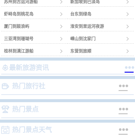
苏州到古运河游船

新加坡到巴淡岛

虾峙岛到桃花岛

台东到绿岛

厦门到鼓浪屿

淮安到里运河夜游

三亚湾到珊瑚号

嵊山到沈家门

桂林到漓江游船

东营到旅顺



最新旅游资讯


热门旅行社


热门景点


热门景点天气