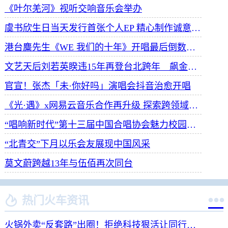
《叶尔羌河》视听交响音乐会举办
虞书欣生日当天发行首张个人EP 精心制作诚意满满
港台麋先生《WE 我们的十年》开唱最后倒数 惊喜释出10周年纪念单曲宠粉
文艺天后刘若英睽违15年再登台北跨年 飙金嗓演唱经典招牌歌掀回忆杀
官宣！张杰「未·你好吗」演唱会抖音治愈开唱
《光·遇》x网易云音乐合作再升级 探索跨领域社交新体验
“唱响新时代”第十三届中国合唱协会魅力校园合唱展演开幕
“北青交”下月以乐会友展现中国风采
莫文蔚跨越13年与伍佰再次同台


热门火车资讯
火锅外卖“反套路”出圈！拒绝科技狠活让同行颤抖