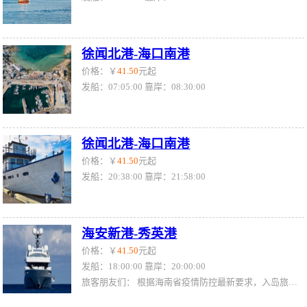
徐闻北港-海口南港
价格：￥
41.50
元起
发船：07:05:00 靠岸：08:30:00
徐闻北港-海口南港
价格：￥
41.50
元起
发船：20:38:00 靠岸：21:58:00
海安新港-秀英港
价格：￥
41.50
元起
发船：18:00:00 靠岸：20:00:00
旅客朋友们： 根据海南省疫情防控最新要求，入岛旅客必须持48小时内一次以上核酸检测阴性证明登船（车、机），其中涉疫区旅客需提供间隔24小时的两次核酸检测阴性证明。全国风险管控地区分类和防控措施请查询海南省卫生健康委员会官网http://wst.hainan.gov.cn/swjw/index.html （注意：手机查询需拉到网页最底端选电脑版查询）；或拨打0898-12345市民热线查询。 如您未能按要求持48小时内核酸检测阴性结果报告，则需要在入琼口岸现场排队做核酸检测，