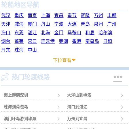
轮船地区导航
武汉
重庆
南京
上海
宜昌
奉节
武隆
万州
丰都
天津
威海
厦门
舟山
宁波
大连
青岛
泉州
广州
海口
东莞
湛江
北海
金门
马鞍山
和县
哈尔滨
烟台
蓬莱
营口
连云港
芜湖
香港
秦皇岛
日照
丹东
珠海
中山
下拉查看



热门轮渡线路
海上游到深圳

大洋山到嵊泗

珠海到荷包岛

海口到湛江

澳门环岛游到珠海

万州到宜昌
