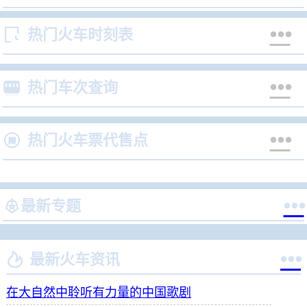


热门火车时刻表


热门车次查询


热门火车票代售点


最新专题


最新火车资讯
在大自然中聆听有力量的中国歌剧