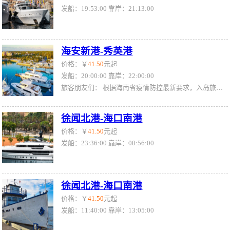
发船：19:53:00 靠岸：21:13:00
海安新港-秀英港
价格：￥
41.50
元起
发船：20:00:00 靠岸：22:00:00
旅客朋友们： 根据海南省疫情防控最新要求，入岛旅客必须持48小时内一次以上核酸检测阴性证明登船（车、机），其中涉疫区旅客需提供间隔24小时的两次核酸检测阴性证明。全国风险管控地区分类和防控措施请查询海南省卫生健康委员会官网http://wst.hainan.gov.cn/swjw/index.html （注意：手机查询需拉到网页最底端选电脑版查询）；或拨打0898-12345市民热线查询。 如您未能按要求持48小时内核酸检测阴性结果报告，则需要在入琼口岸现场排队做核酸检测，
徐闻北港-海口南港
价格：￥
41.50
元起
发船：23:36:00 靠岸：00:56:00
徐闻北港-海口南港
价格：￥
41.50
元起
发船：11:40:00 靠岸：13:05:00