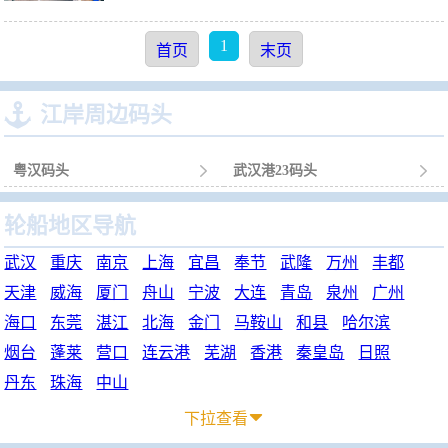
1
首页
末页

江岸周边码头
粤汉码头

武汉港23码头

轮船地区导航
武汉
重庆
南京
上海
宜昌
奉节
武隆
万州
丰都
天津
威海
厦门
舟山
宁波
大连
青岛
泉州
广州
海口
东莞
湛江
北海
金门
马鞍山
和县
哈尔滨
烟台
蓬莱
营口
连云港
芜湖
香港
秦皇岛
日照
丹东
珠海
中山
下拉查看
