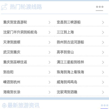


热门轮渡线路
重庆到宜昌游轮

宜昌到三峡游船

沈家门半升洞到蚂蚁岛

三江到上海

天津到旅顺

扬州到古运河游船

武汉到重庆

高亭到官山

重庆到巫峡往返

漓江三星船到桂林

到岳阳

珠海到海上看珠海

嵊泗到杭州

威海到鸡鸣岛

港南到长涂

沈家湾到泗礁



最新旅游资讯