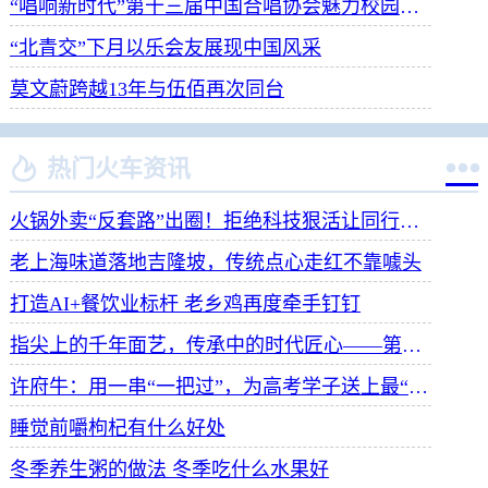
“唱响新时代”第十三届中国合唱协会魅力校园合唱展演开幕
“北青交”下月以乐会友展现中国风采
莫文蔚跨越13年与伍佰再次同台


热门火车资讯
火锅外卖“反套路”出圈！拒绝科技狠活让同行颤抖
老上海味道落地吉隆坡，传统点心走红不靠噱头
打造AI+餐饮业标杆 老乡鸡再度牵手钉钉
指尖上的千年面艺，传承中的时代匠心——第八届“安琪酵母杯”中华发酵面食大赛武汉赛区开赛
许府牛：用一串“一把过”，为高考学子送上最“牛”祝福
睡觉前嚼枸杞有什么好处
冬季养生粥的做法 冬季吃什么水果好