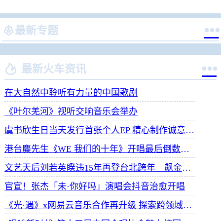


最新专题


最新火车资讯
在大自然中聆听有力量的中国歌剧
《叶尔羌河》视听交响音乐会举办
虞书欣生日当天发行首张个人EP 精心制作诚意满满
港台麋先生《WE 我们的十年》开唱最后倒数 惊喜释出10周年纪念单曲宠粉
文艺天后刘若英睽违15年再登台北跨年 飙金嗓演唱经典招牌歌掀回忆杀
官宣！张杰「未·你好吗」演唱会抖音治愈开唱
《光·遇》x网易云音乐合作再升级 探索跨领域社交新体验