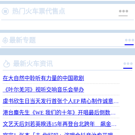


热门火车票代售点


最新专题


最新火车资讯
在大自然中聆听有力量的中国歌剧
《叶尔羌河》视听交响音乐会举办
虞书欣生日当天发行首张个人EP 精心制作诚意满满
港台麋先生《WE 我们的十年》开唱最后倒数 惊喜释出10周年纪念单曲宠粉
文艺天后刘若英睽违15年再登台北跨年 飙金嗓演唱经典招牌歌掀回忆杀