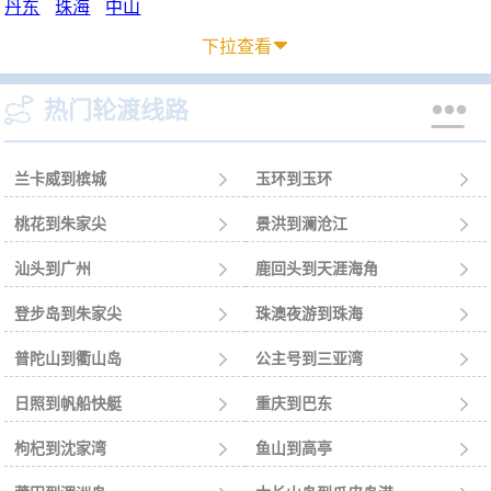
丹东
珠海
中山
下拉查看



热门轮渡线路
兰卡威到槟城

玉环到玉环

桃花到朱家尖

景洪到澜沧江

汕头到广州

鹿回头到天涯海角

登步岛到朱家尖

珠澳夜游到珠海

普陀山到衢山岛

公主号到三亚湾

日照到帆船快艇

重庆到巴东

枸杞到沈家湾

鱼山到高亭
