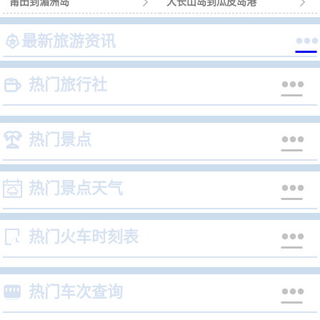
莆田到湄洲岛

大长山岛到瓜皮岛港



最新旅游资讯


热门旅行社


热门景点


热门景点天气


热门火车时刻表


热门车次查询