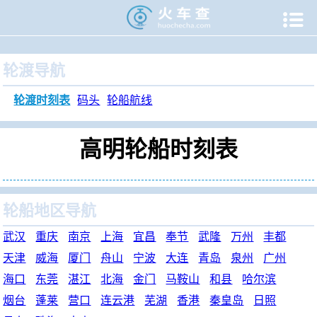

当前位置：
火车查
>
旅游门户
>
轮渡时刻表
>
高明轮渡时刻
轮渡导航
轮渡时刻表
码头
轮船航线
高明轮船时刻表
轮船地区导航
武汉
重庆
南京
上海
宜昌
奉节
武隆
万州
丰都
天津
威海
厦门
舟山
宁波
大连
青岛
泉州
广州
海口
东莞
湛江
北海
金门
马鞍山
和县
哈尔滨
烟台
蓬莱
营口
连云港
芜湖
香港
秦皇岛
日照