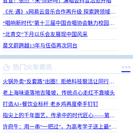
官宣！张杰「未·你好吗」演唱会抖音治愈开唱
《光·遇》x网易云音乐合作再升级 探索跨领域社交新体验
“唱响新时代”第十三届中国合唱协会魅力校园合唱展演开幕
“北青交”下月以乐会友展现中国风采
莫文蔚跨越13年与伍佰再次同台


热门火车资讯
火锅外卖“反套路”出圈！拒绝科技狠活让同行颤抖
老上海味道落地吉隆坡，传统点心走红不靠噱头
打造AI+餐饮业标杆 老乡鸡再度牵手钉钉
指尖上的千年面艺，传承中的时代匠心——第八届“安琪酵母杯”中华发酵面食大赛武汉赛区开赛
许府牛：用一串“一把过”，为高考学子送上最“牛”祝福