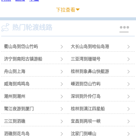
下拉查看



热门轮渡线路
衢山岛到岱山竹屿

大长山岛到哈仙岛港

济宁到南阳古镇游船

三亚湾到珊瑚号

舟山到上海

桂林到象鼻山快艇游

威海到鸡鸣岛

嵊泗到岱山竹屿

潮州到潮州

深圳到外伶仃岛

鹭江夜游到厦门

桂林到漓江四星船

三江到泗礁

宜昌到两坝一峡

泗礁到花鸟岛

沈家门到嵊山
