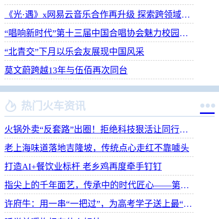
《光·遇》x网易云音乐合作再升级 探索跨领域社交新体验
“唱响新时代”第十三届中国合唱协会魅力校园合唱展演开幕
“北青交”下月以乐会友展现中国风采
莫文蔚跨越13年与伍佰再次同台


热门火车资讯
火锅外卖“反套路”出圈！拒绝科技狠活让同行颤抖
老上海味道落地吉隆坡，传统点心走红不靠噱头
打造AI+餐饮业标杆 老乡鸡再度牵手钉钉
指尖上的千年面艺，传承中的时代匠心——第八届“安琪酵母杯”中华发酵面食大赛武汉赛区开赛
许府牛：用一串“一把过”，为高考学子送上最“牛”祝福