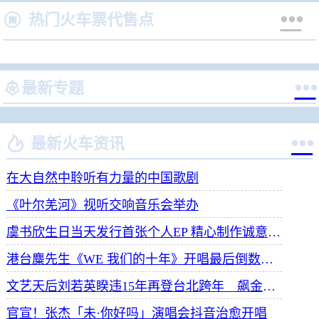


热门火车票代售点


最新专题


最新火车资讯
在大自然中聆听有力量的中国歌剧
《叶尔羌河》视听交响音乐会举办
虞书欣生日当天发行首张个人EP 精心制作诚意满满
港台麋先生《WE 我们的十年》开唱最后倒数 惊喜释出10周年纪念单曲宠粉
文艺天后刘若英睽违15年再登台北跨年 飙金嗓演唱经典招牌歌掀回忆杀
官宣！张杰「未·你好吗」演唱会抖音治愈开唱