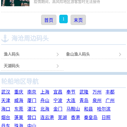
疫情期间，高风险地区游客暂时无法接待
1
首页
末页

海沧周边码头
渔人码头

象山渔人码头

天湖码头

轮船地区导航
武汉
重庆
南京
上海
宜昌
奉节
武隆
万州
丰都
天津
威海
厦门
舟山
宁波
大连
青岛
泉州
广州
海口
东莞
湛江
北海
金门
马鞍山
和县
哈尔滨
烟台
蓬莱
营口
连云港
芜湖
香港
秦皇岛
日照
丹东
珠海
中山