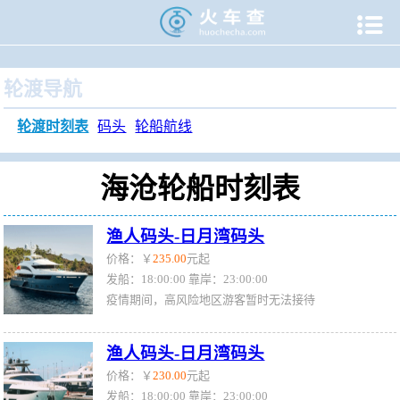

当前位置：
火车查
>
旅游门户
>
轮渡时刻表
>
海沧轮渡时刻
轮渡导航
轮渡时刻表
码头
轮船航线
海沧轮船时刻表
渔人码头-日月湾码头
价格：￥
235.00
元起
发船：18:00:00 靠岸：23:00:00
疫情期间，高风险地区游客暂时无法接待
渔人码头-日月湾码头
价格：￥
230.00
元起
发船：18:00:00 靠岸：23:00:00