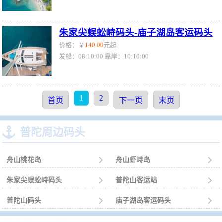
朱家尖蜈蚣峙码头-庙子湖岛客运码头
价格：￥
140.00
元起
发船：08:10:00 靠岸：10:10:00
1
2
首页
下一页
末页

普陀周边码头
舟山桃花岛

舟山虾峙岛

朱家尖蜈蚣峙码头

普陀山客运站

普陀山码头

庙子湖岛客运码头
