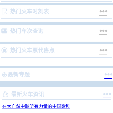


热门火车时刻表


热门车次查询


热门火车票代售点


最新专题


最新火车资讯
在大自然中聆听有力量的中国歌剧