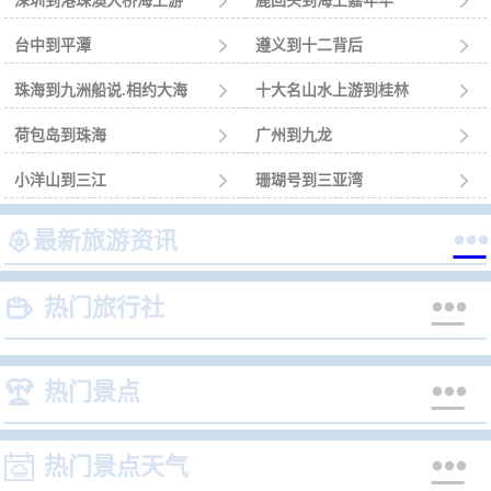
深圳到港珠澳大桥海上游

鹿回头到海上嘉年华

台中到平潭

遵义到十二背后

珠海到九洲船说.相约大海

十大名山水上游到桂林

荷包岛到珠海

广州到九龙

小洋山到三江

珊瑚号到三亚湾



最新旅游资讯


热门旅行社


热门景点


热门景点天气