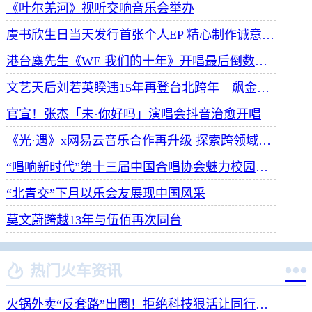
《叶尔羌河》视听交响音乐会举办
虞书欣生日当天发行首张个人EP 精心制作诚意满满
港台麋先生《WE 我们的十年》开唱最后倒数 惊喜释出10周年纪念单曲宠粉
文艺天后刘若英睽违15年再登台北跨年 飙金嗓演唱经典招牌歌掀回忆杀
官宣！张杰「未·你好吗」演唱会抖音治愈开唱
《光·遇》x网易云音乐合作再升级 探索跨领域社交新体验
“唱响新时代”第十三届中国合唱协会魅力校园合唱展演开幕
“北青交”下月以乐会友展现中国风采
莫文蔚跨越13年与伍佰再次同台


热门火车资讯
火锅外卖“反套路”出圈！拒绝科技狠活让同行颤抖