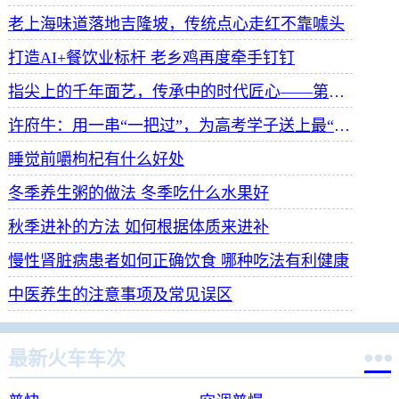
老上海味道落地吉隆坡，传统点心走红不靠噱头
打造AI+餐饮业标杆 老乡鸡再度牵手钉钉
指尖上的千年面艺，传承中的时代匠心——第八届“安琪酵母杯”中华发酵面食大赛武汉赛区开赛
许府牛：用一串“一把过”，为高考学子送上最“牛”祝福
睡觉前嚼枸杞有什么好处
冬季养生粥的做法 冬季吃什么水果好
秋季进补的方法 如何根据体质来进补
慢性肾脏病患者如何正确饮食 哪种吃法有利健康
中医养生的注意事项及常见误区

最新火车车次