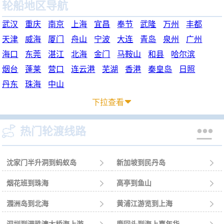
轮船地区导航
武汉
重庆
南京
上海
宜昌
奉节
武隆
万州
丰都
天津
威海
厦门
舟山
宁波
大连
青岛
泉州
广州
海口
东莞
湛江
北海
金门
马鞍山
和县
哈尔滨
烟台
蓬莱
营口
连云港
芜湖
香港
秦皇岛
日照
丹东
珠海
中山
下拉查看



热门轮渡线路
沈家门半升洞到蚂蚁岛

新加坡到民丹岛

烟花班到珠海

高亭到鱼山

涠洲岛到北海

黄浦江游览到上海
