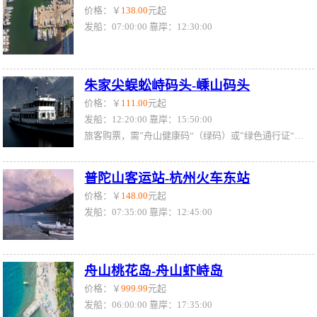
价格：￥
138.00
元起
发船：07:00:00 靠岸：12:30:00
朱家尖蜈蚣峙码头-嵊山码头
价格：￥
111.00
元起
发船：12:20:00 靠岸：15:50:00
旅客购票，需”舟山健康码“（绿码）或”绿色通行证“（绿证）
普陀山客运站-杭州火车东站
价格：￥
148.00
元起
发船：07:35:00 靠岸：12:45:00
舟山桃花岛-舟山虾峙岛
价格：￥
999.99
元起
发船：06:00:00 靠岸：17:35:00