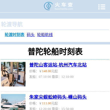

当前位置：
火车查
>
旅游门户
>
轮渡时刻表
>
普陀轮渡时刻
轮渡导航
轮渡时刻表
码头
轮船航线
普陀轮船时刻表
普陀山客运站-杭州汽车北站
价格：￥
148.00
元起
发船：07:10:00 靠岸：12:10:00
朱家尖蜈蚣峙码头-嵊山码头
价格：￥
111.00
元起
发船：12:20:00 靠岸：15:50:00