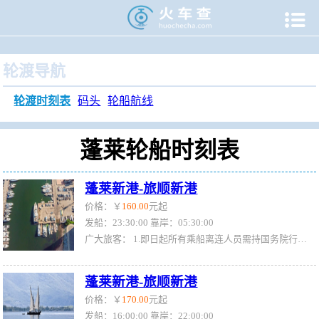

当前位置：
火车查
>
旅游门户
>
轮渡时刻表
>
蓬莱轮渡时刻
轮渡导航
轮渡时刻表
码头
轮船航线
蓬莱轮船时刻表
蓬莱新港-旅顺新港
价格：￥
160.00
元起
发船：23:30:00 靠岸：05:30:00
广大旅客： 1.即日起所有乘船离连人员需持国务院行程卡、辽事通健康码绿码，测温正常后方可离连。请离连人员密切关注目的地疫情防控政策，按照目的地属地疫情防控要求，提前准备核酸检测阴性证明等相关手续备查。 2.来自重点管控地区、重点关注地区、行程码有*号的旅客仍需持有48小时核酸方可乘船离连，因未履行目的地属地防疫政策要求的旅客，一切后果自行承担。
蓬莱新港-旅顺新港
价格：￥
170.00
元起
发船：16:00:00 靠岸：22:00:00