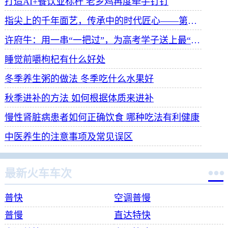
打造AI+餐饮业标杆 老乡鸡再度牵手钉钉
指尖上的千年面艺，传承中的时代匠心——第八届“安琪酵母杯”中华发酵面食大赛武汉赛区开赛
许府牛：用一串“一把过”，为高考学子送上最“牛”祝福
睡觉前嚼枸杞有什么好处
冬季养生粥的做法 冬季吃什么水果好
秋季进补的方法 如何根据体质来进补
慢性肾脏病患者如何正确饮食 哪种吃法有利健康
中医养生的注意事项及常见误区

最新火车车次
普快
空调普慢
普慢
直达特快