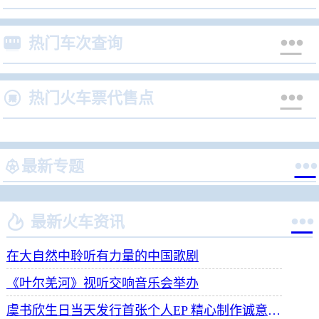


热门车次查询


热门火车票代售点


最新专题


最新火车资讯
在大自然中聆听有力量的中国歌剧
《叶尔羌河》视听交响音乐会举办
虞书欣生日当天发行首张个人EP 精心制作诚意满满