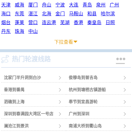
天津
威海
厦门
舟山
宁波
大连
青岛
泉州
广州
海口
东莞
湛江
北海
金门
马鞍山
和县
哈尔滨
烟台
蓬莱
营口
连云港
芜湖
香港
秦皇岛
日照
丹东
珠海
中山
下拉查看



热门轮渡线路
沈家门半升洞到白沙

俊穆岛到普吉岛

香港到番禺

杭州到塘栖古镇游船

泗礁到上海

奉节到宜昌游轮

深圳到春满园大湾区一号店

广州到深圳

澜沧江到景洪

南浦大桥到衢山岛
