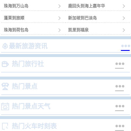
珠海到万山岛

鹿回头到海上嘉年华

蓬莱到旅顺

新加坡到巴淡岛

珠海到荷包岛

凯里到福泉



最新旅游资讯


热门旅行社


热门景点


热门景点天气


热门火车时刻表