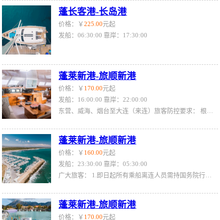
蓬长客港-长岛港
价格：￥
225.00
元起
发船：06:30:00 靠岸：17:30:00
蓬莱新港-旅顺新港
价格：￥
170.00
元起
发船：16:00:00 靠岸：22:00:00
东营、威海、烟台至大连（来连）旅客防控要求： 根据大连市防疫要求，自1月12日0时起，外省来（返）连人员，均需持48小时内核酸检测阴性证明，旅客抵达大连下船时核酸检测报告需在有效期内。 （11日晚班烟台、威海始发船舶旅客无48小时内核酸检测报告将无法乘船） 关于旅客出具的48小时核酸检测报告，再次明确如下： 1.核酸检测报告（包括电子版，下同）有明确时间的，通常会有三个时间，分别为：“采集时间”、“接收时间”、“报告时间”（或签发时间、审核时间，各地称呼不同），以最后的“报告时间”为准。 2.核酸检测报告
蓬莱新港-旅顺新港
价格：￥
160.00
元起
发船：23:30:00 靠岸：05:30:00
广大旅客： 1.即日起所有乘船离连人员需持国务院行程卡、辽事通健康码绿码，测温正常后方可离连。请离连人员密切关注目的地疫情防控政策，按照目的地属地疫情防控要求，提前准备核酸检测阴性证明等相关手续备查。 2.来自重点管控地区、重点关注地区、行程码有*号的旅客仍需持有48小时核酸方可乘船离连，因未履行目的地属地防疫政策要求的旅客，一切后果自行承担。
蓬莱新港-旅顺新港
价格：￥
170.00
元起