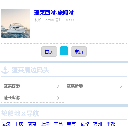
蓬莱西港-旅顺港
发船：22:00 靠岸：03:00
1
首页
末页

蓬莱周边码头
蓬莱西港

蓬莱新港

蓬长客港

轮船地区导航
武汉
重庆
南京
上海
宜昌
奉节
武隆
万州
丰都