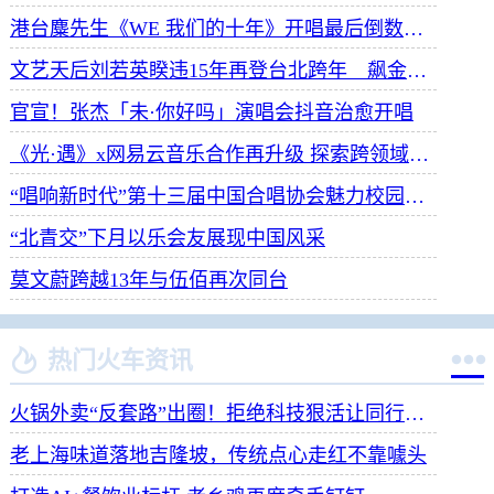
港台麋先生《WE 我们的十年》开唱最后倒数 惊喜释出10周年纪念单曲宠粉
文艺天后刘若英睽违15年再登台北跨年 飙金嗓演唱经典招牌歌掀回忆杀
官宣！张杰「未·你好吗」演唱会抖音治愈开唱
《光·遇》x网易云音乐合作再升级 探索跨领域社交新体验
“唱响新时代”第十三届中国合唱协会魅力校园合唱展演开幕
“北青交”下月以乐会友展现中国风采
莫文蔚跨越13年与伍佰再次同台


热门火车资讯
火锅外卖“反套路”出圈！拒绝科技狠活让同行颤抖
老上海味道落地吉隆坡，传统点心走红不靠噱头