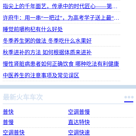
指尖上的千年面艺，传承中的时代匠心——第八届“安琪酵母杯”中华发酵面食大赛武汉赛区开赛
许府牛：用一串“一把过”，为高考学子送上最“牛”祝福
睡觉前嚼枸杞有什么好处
冬季养生粥的做法 冬季吃什么水果好
秋季进补的方法 如何根据体质来进补
慢性肾脏病患者如何正确饮食 哪种吃法有利健康
中医养生的注意事项及常见误区

最新火车车次
普快
空调普慢
普慢
直达特快
空调普快
空调快速