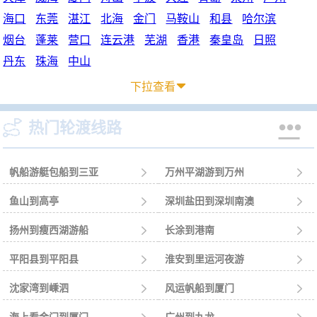
海口
东莞
湛江
北海
金门
马鞍山
和县
哈尔滨
烟台
蓬莱
营口
连云港
芜湖
香港
秦皇岛
日照
丹东
珠海
中山
下拉查看



热门轮渡线路
帆船游艇包船到三亚

万州平湖游到万州

鱼山到高亭

深圳盐田到深圳南澳

扬州到瘦西湖游船

长涂到港南

平阳县到平阳县

淮安到里运河夜游

沈家湾到嵊泗

风运帆船到厦门
