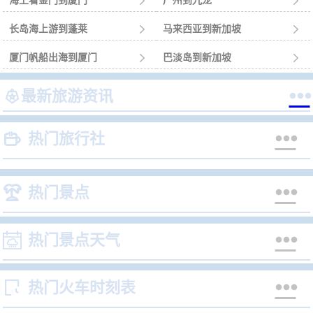
海上看金门到厦门

广州到九龙

长岛海上游到蓬莱

马来西亚到新加坡

厦门帆船出海到厦门

巴淡岛到新加坡



最新旅游资讯


热门旅行社


热门景点


热门景点天气


热门火车时刻表