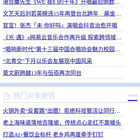
港台麋先生《WE 我们的十年》开唱最后倒数 惊喜释出10周年纪念单曲宠粉
文艺天后刘若英睽违15年再登台北跨年 飙金嗓演唱经典招牌歌掀回忆杀
官宣！张杰「未·你好吗」演唱会抖音治愈开唱
《光·遇》x网易云音乐合作再升级 探索跨领域社交新体验
“唱响新时代”第十三届中国合唱协会魅力校园合唱展演开幕
“北青交”下月以乐会友展现中国风采
莫文蔚跨越13年与伍佰再次同台


热门火车资讯
火锅外卖“反套路”出圈！拒绝科技狠活让同行颤抖
老上海味道落地吉隆坡，传统点心走红不靠噱头
打造AI+餐饮业标杆 老乡鸡再度牵手钉钉