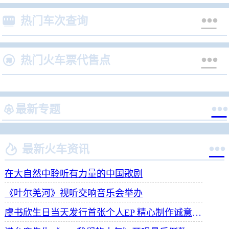


热门车次查询


热门火车票代售点


最新专题


最新火车资讯
在大自然中聆听有力量的中国歌剧
《叶尔羌河》视听交响音乐会举办
虞书欣生日当天发行首张个人EP 精心制作诚意满满