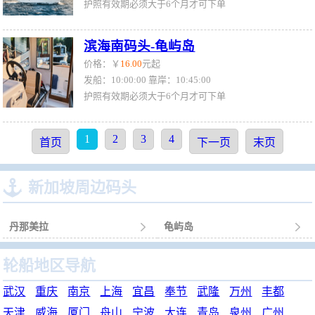
护照有效期必须大于6个月才可下单
滨海南码头-龟屿岛
价格：￥
16.00
元起
发船：10:00:00 靠岸：10:45:00
护照有效期必须大于6个月才可下单
1
2
3
4
首页
下一页
末页

新加坡周边码头
丹那美拉

龟屿岛

轮船地区导航
武汉
重庆
南京
上海
宜昌
奉节
武隆
万州
丰都
天津
威海
厦门
舟山
宁波
大连
青岛
泉州
广州