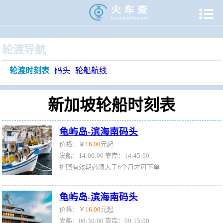

当前位置：
火车查
>
旅游门户
>
轮渡时刻表
>
新加坡轮渡时
轮渡导航
轮渡时刻表
码头
轮船航线
新加坡轮船时刻表
龟屿岛-滨海南码头
价格：￥
16.00
元起
发船：14:00:00 靠岸：14:45:00
护照有效期必须大于6个月才可下单
龟屿岛-滨海南码头
价格：￥
16.00
元起
发船：08:30:00 靠岸：09:15:00