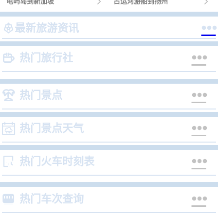
龟屿岛到新加坡

古运河游船到扬州



最新旅游资讯


热门旅行社


热门景点


热门景点天气


热门火车时刻表


热门车次查询