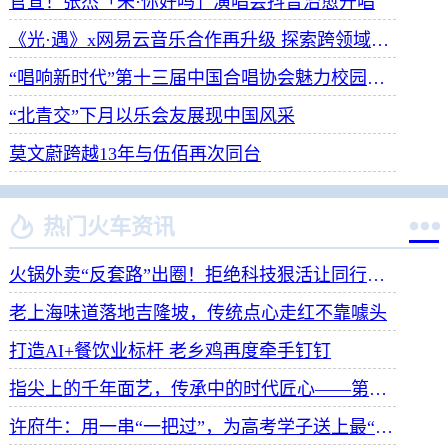
官宣！张杰「未·你好吗」演唱会抖音治愈开唱
《光·遇》x网易云音乐合作再升级 探索跨领域社交新体验
“唱响新时代”第十三届中国合唱协会魅力校园合唱展演开幕
“北青交”下月以乐会友展现中国风采
莫文蔚跨越13年与伍佰再次同台


热门火车资讯
火锅外卖“反套路”出圈！拒绝科技狠活让同行颤抖
老上海味道落地吉隆坡，传统点心走红不靠噱头
打造AI+餐饮业标杆 老乡鸡再度牵手钉钉
指尖上的千年面艺，传承中的时代匠心——第八届“安琪酵母杯”中华发酵面食大赛武汉赛区开赛
许府牛：用一串“一把过”，为高考学子送上最“牛”祝福