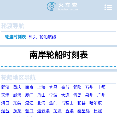

当前位置：
火车查
>
旅游门户
>
轮渡时刻表
>
南岸轮渡时刻
轮渡导航
轮渡时刻表
码头
轮船航线
南岸轮船时刻表
轮船地区导航
武汉
重庆
南京
上海
宜昌
奉节
武隆
万州
丰都
天津
威海
厦门
舟山
宁波
大连
青岛
泉州
广州
海口
东莞
湛江
北海
金门
马鞍山
和县
哈尔滨
烟台
蓬莱
营口
连云港
芜湖
香港
秦皇岛
日照