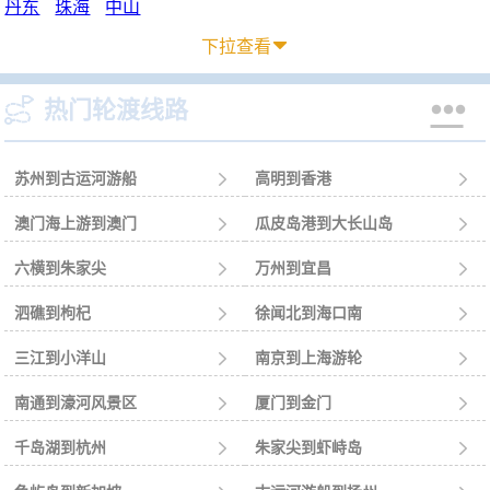
丹东
珠海
中山
下拉查看



热门轮渡线路
苏州到古运河游船

高明到香港

澳门海上游到澳门

瓜皮岛港到大长山岛

六横到朱家尖

万州到宜昌

泗礁到枸杞

徐闻北到海口南

三江到小洋山

南京到上海游轮

南通到濠河风景区

厦门到金门

千岛湖到杭州

朱家尖到虾峙岛
