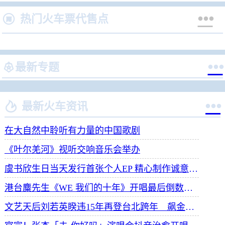


热门火车票代售点


最新专题


最新火车资讯
在大自然中聆听有力量的中国歌剧
《叶尔羌河》视听交响音乐会举办
虞书欣生日当天发行首张个人EP 精心制作诚意满满
港台麋先生《WE 我们的十年》开唱最后倒数 惊喜释出10周年纪念单曲宠粉
文艺天后刘若英睽违15年再登台北跨年 飙金嗓演唱经典招牌歌掀回忆杀