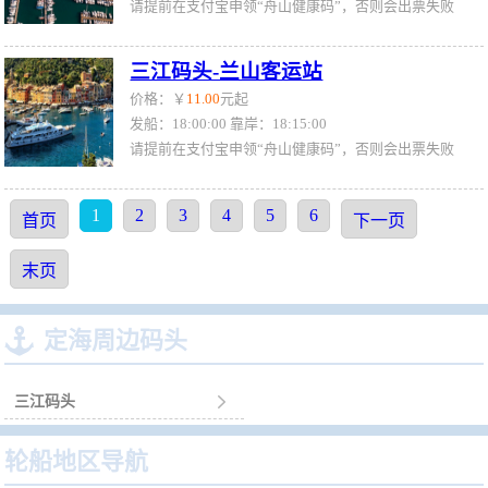
请提前在支付宝申领“舟山健康码”，否则会出票失败
三江码头-兰山客运站
价格：￥
11.00
元起
发船：18:00:00 靠岸：18:15:00
请提前在支付宝申领“舟山健康码”，否则会出票失败
1
2
3
4
5
6
首页
下一页
末页

定海周边码头
三江码头

轮船地区导航