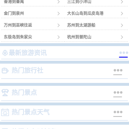
香港到番禺

三江到小洋山

金门到泉州

大长山岛到瓜皮岛港

万州到巫峡往返

苏州到太湖游船

东极岛到朱家尖

杭州到普陀山



最新旅游资讯


热门旅行社


热门景点


热门景点天气