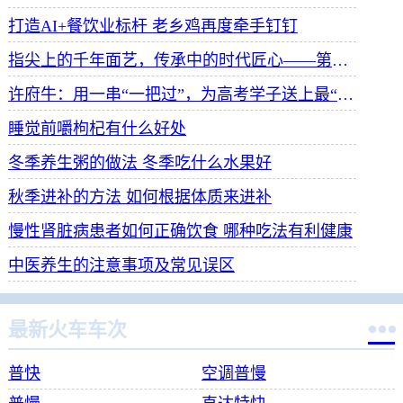
打造AI+餐饮业标杆 老乡鸡再度牵手钉钉
指尖上的千年面艺，传承中的时代匠心——第八届“安琪酵母杯”中华发酵面食大赛武汉赛区开赛
许府牛：用一串“一把过”，为高考学子送上最“牛”祝福
睡觉前嚼枸杞有什么好处
冬季养生粥的做法 冬季吃什么水果好
秋季进补的方法 如何根据体质来进补
慢性肾脏病患者如何正确饮食 哪种吃法有利健康
中医养生的注意事项及常见误区

最新火车车次
普快
空调普慢