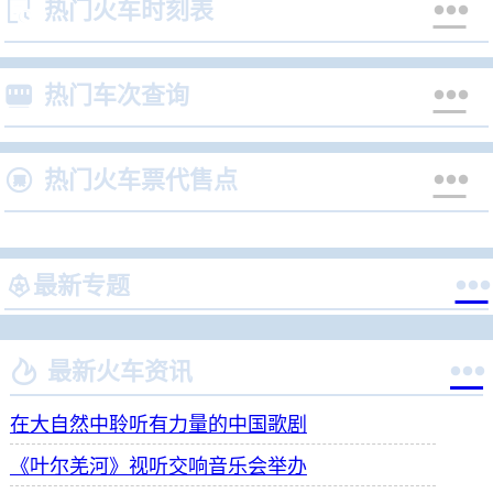


热门火车时刻表


热门车次查询


热门火车票代售点


最新专题


最新火车资讯
在大自然中聆听有力量的中国歌剧
《叶尔羌河》视听交响音乐会举办