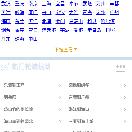
武汉
重庆
南京
上海
宜昌
奉节
武隆
万州
丰都
天津
威海
厦门
舟山
宁波
大连
青岛
泉州
广州
海口
东莞
湛江
北海
金门
马鞍山
和县
哈尔滨
烟台
蓬莱
营口
连云港
芜湖
香港
秦皇岛
日照
丹东
珠海
中山
下拉查看



热门轮渡线路
乐清到玉环

泗礁到绿华

到岳阳

东莞到广州

岱山竹屿到长涂

湛江到海口

海口南到徐闻北

三亚到海上游
