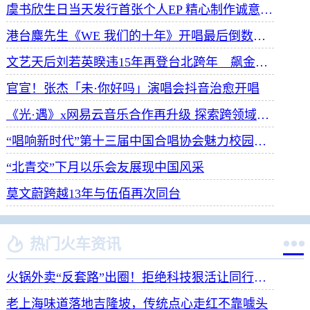
虞书欣生日当天发行首张个人EP 精心制作诚意满满
港台麋先生《WE 我们的十年》开唱最后倒数 惊喜释出10周年纪念单曲宠粉
文艺天后刘若英睽违15年再登台北跨年 飙金嗓演唱经典招牌歌掀回忆杀
官宣！张杰「未·你好吗」演唱会抖音治愈开唱
《光·遇》x网易云音乐合作再升级 探索跨领域社交新体验
“唱响新时代”第十三届中国合唱协会魅力校园合唱展演开幕
“北青交”下月以乐会友展现中国风采
莫文蔚跨越13年与伍佰再次同台


热门火车资讯
火锅外卖“反套路”出圈！拒绝科技狠活让同行颤抖
老上海味道落地吉隆坡，传统点心走红不靠噱头