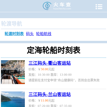

当前位置：
火车查
>
旅游门户
>
轮渡时刻表
>
定海轮渡时刻
轮渡导航
轮渡时刻表
码头
轮船航线
定海轮船时刻表
三江码头-衢山客运站
价格：￥
50.00
元起
发船：10:30:00 靠岸：13:00:00
请提前在支付宝申领“舟山健康码”，否则会出票失败
三江码头-兰山客运站
价格：￥
11.00
元起
发船：07:20:00 靠岸：07:35:00