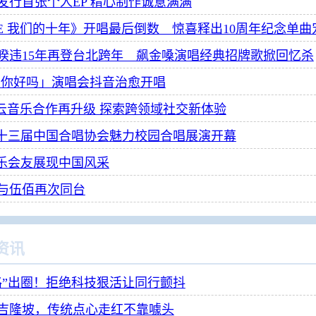
发行首张个人EP 精心制作诚意满满
E 我们的十年》开唱最后倒数 惊喜释出10周年纪念单曲
睽违15年再登台北跨年 飙金嗓演唱经典招牌歌掀回忆杀
·你好吗」演唱会抖音治愈开唱
易云音乐合作再升级 探索跨领域社交新体验
第十三届中国合唱协会魅力校园合唱展演开幕
以乐会友展现中国风采
年与伍佰再次同台
资讯
路”出圈！拒绝科技狠活让同行颤抖
吉隆坡，传统点心走红不靠噱头