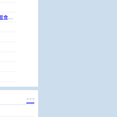
指尖上的千年面艺，传承中的时代匠心——第八届“安琪酵母杯”中华发酵面食大赛武汉赛区开赛
