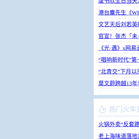
虞书欣生日当天
港台麋先生《W
文艺天后刘若英
官宣！张杰「未
《光·遇》x网
“唱响新时代”
“北青交”下月
莫文蔚跨越13

热门火车
火锅外卖“反套
老上海味道落地