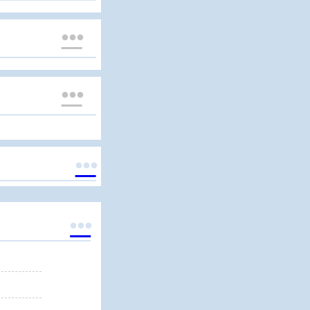



