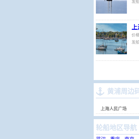
发船
上
价
发船

黄浦周边
上海人民广场
轮船地区导航