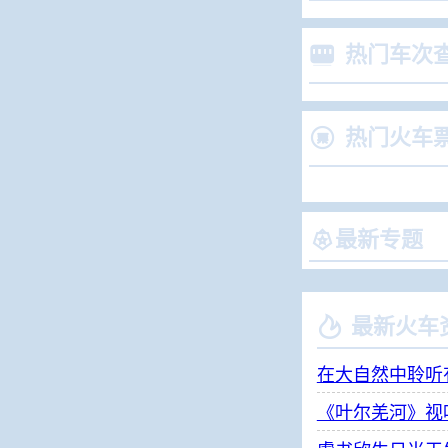

热门车次

热门火车

最新专题

最新火车
在大自然中聆听
《叶尔羌河》视