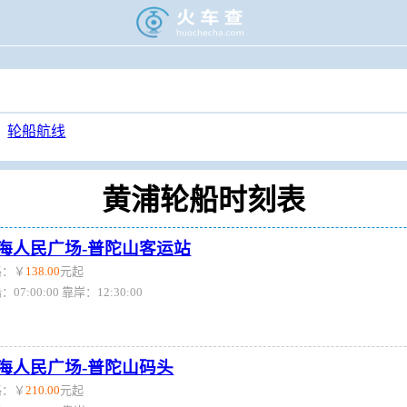
>
旅游门户
>
轮渡时刻表
>
黄浦轮渡时刻表
轮船航线
黄浦轮船时刻表
海人民广场-普陀山客运站
格：￥
138.00
元起
：07:00:00 靠岸：12:30:00
海人民广场-普陀山码头
格：￥
210.00
元起