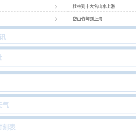

桂林到十大名山水上游

岱山竹屿到上海
讯
社
天气
时刻表