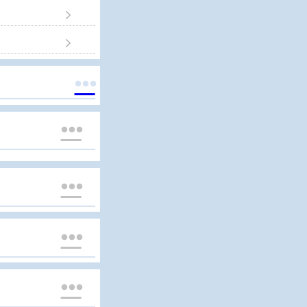






