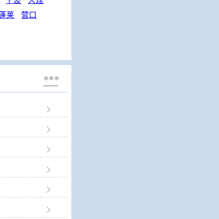
宁波
大连
蓬莱
营口






