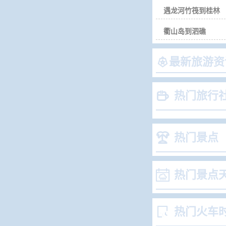
遇龙河竹筏到桂林
衢山岛到泗礁

最新旅游资

热门旅行

热门景点

热门景点

热门火车