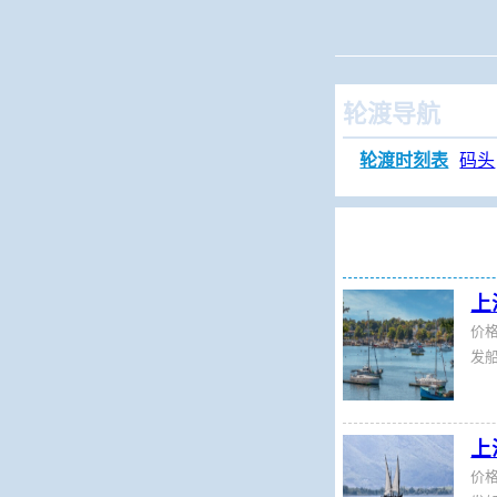
当前位置：
火车查
轮渡导航
轮渡时刻表
码头
上
价
发船
上
价