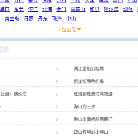
上海
宜昌
奉节
武隆
万州
丰都
天津
威海
厦门
舟山
海口
东莞
湛江
北海
金门
马鞍山
和县
哈尔滨
烟台
港
秦皇岛
日照
丹东
珠海
中山
下拉查看

线路

漓江游船到桂林

新加坡到龟屿岛
（日游）到珠海

珠海到珠澳海湾夜游
海

海口到三沙

香山出海帆船到厦门

岱山竹屿到小洋山