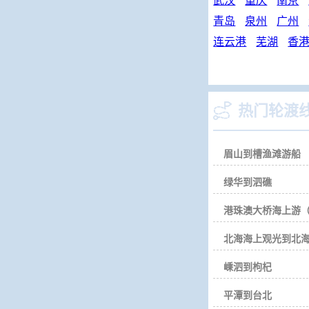
武汉
重庆
南京
青岛
泉州
广州
连云港
芜湖
香

热门轮渡
眉山到槽渔滩游船
绿华到泗礁
港珠澳大桥海上游
北海海上观光到北
嵊泗到枸杞
平潭到台北