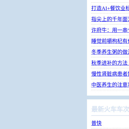
打造AI+餐饮业
许府牛：用一串
睡觉前嚼枸杞有
冬季养生粥的做
秋季进补的方法
慢性肾脏病患者
中医养生的注意
最新火车车
普快