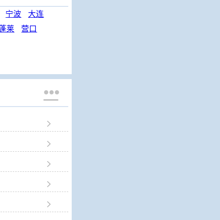
宁波
大连
蓬莱
营口





