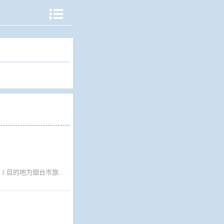

2021年12月17日起：大连至烟台航线非管控地区旅客乘船无需提供核酸检测报告。 1.目的地为烟台市旅客下船需现场做核酸检测，检测后放行。 2.途经烟台市的旅客签写承诺书后放行。 烟台至大连航线非管控地区旅客乘船无需提供核酸检测报告，旅客下船签写承诺书后放行。