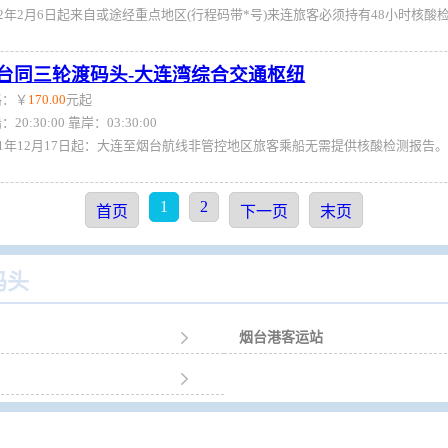
台同三轮渡码头-大连湾综合交通枢纽
格：￥
170.00
元起
：20:30:00 靠岸：03:30:00
1
2
首页
下一页
末页
码头

烟台港客运站
