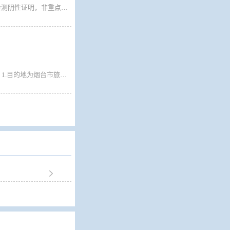
2022年2月6日起来自或途经重点地区(行程码带*号)来连旅客必须持有48小时核酸检测阴性证明，非重点关注地区和非重点管控地区的旅客不再需要核酸检测报告，填写承诺书放行，承诺抵连立即做一次核酸检测、进行14日自我健康监测，主动向居住地（或目的地）社区（村）报备。
2021年12月17日起：大连至烟台航线非管控地区旅客乘船无需提供核酸检测报告。 1.目的地为烟台市旅客下船需现场做核酸检测，检测后放行。 2.途经烟台市的旅客签写承诺书后放行。 烟台至大连航线非管控地区旅客乘船无需提供核酸检测报告，旅客下船签写承诺书后放行。
