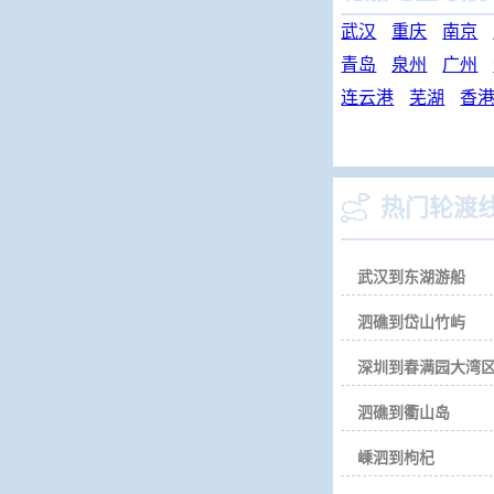
武汉
重庆
南京
青岛
泉州
广州
连云港
芜湖
香

热门轮渡
武汉到东湖游船
泗礁到岱山竹屿
深圳到春满园大湾
泗礁到衢山岛
嵊泗到枸杞