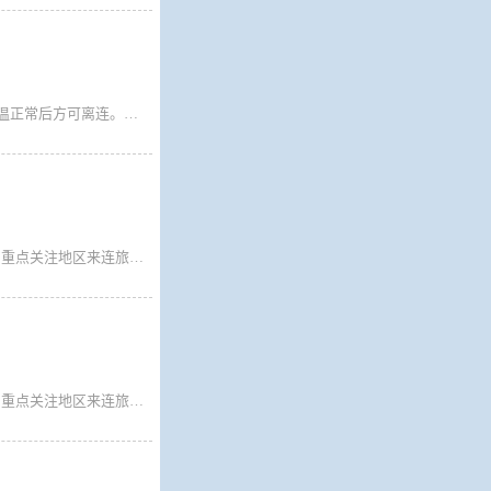
广大旅客： 1.即日起所有乘船离连人员需持国务院行程卡、辽事通健康码绿码，测温正常后方可离连。请离连人员密切关注目的地疫情防控政策，按照目的地属地疫情防控要求，提前准备核酸检测阴性证明等相关手续备查。 2.来自重点管控地区、重点关注地区、行程码有*号的旅客仍需持有48小时核酸方可乘船离连，因未履行目的地属地防疫政策要求的旅客，一切后果自行承担。
1、来（返）连人员需要提供48小时核酸检测阴性证明，无法提供的暂缓来连。 2、重点关注地区来连旅客需持有48小时核酸检测阴性证明外，需填写《港口入连人员健康申报卡》，最后下船。
1、来（返）连人员需要提供48小时核酸检测阴性证明，无法提供的暂缓来连。 2、重点关注地区来连旅客需持有48小时核酸检测阴性证明外，需填写《港口入连人员健康申报卡》，最后下船。