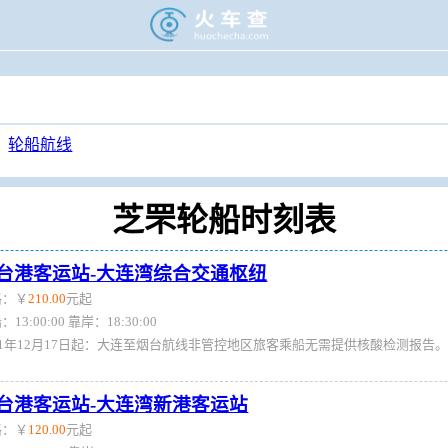
>
旅游门户
>
轮渡时刻表
>
芝罘轮渡时刻表
轮船航线
芝罘轮船时刻表
台港客运站-大连湾综合交通枢纽
格：￥
210.00
元起
：13:00:00 靠岸：18:30:00
台港客运站-大连湾新港客运站
格：￥
120.00
元起