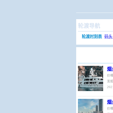
当前位置：
火车查
轮渡导航
轮渡时刻表
码头
烟
价
发船
烟
价