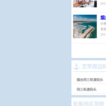
烟
价
发船

芝罘周边
烟台同三轮渡码头
同三轮渡码头
轮船地区导航