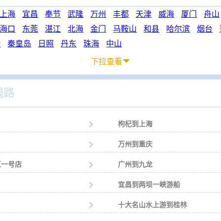
上海
宜昌
奉节
武隆
万州
丰都
天津
威海
厦门
舟山
海口
东莞
湛江
北海
金门
马鞍山
和县
哈尔滨
烟台
港
秦皇岛
日照
丹东
珠海
中山
下拉查看

线路

枸杞到上海

万州到重庆
区一号店

广州到九龙

宜昌到两坝一峡游船

十大名山水上游到桂林