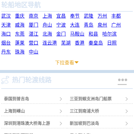
轮船地区导航
武汉
重庆
南京
上海
宜昌
奉节
武隆
万州
丰都
天津
威海
厦门
舟山
宁波
大连
青岛
泉州
广州
海口
东莞
湛江
北海
金门
马鞍山
和县
哈尔滨
烟台
蓬莱
营口
连云港
芜湖
香港
秦皇岛
日照
丹东
珠海
中山
下拉查看



热门轮渡线路
泰国到普吉岛

三亚到蜈支洲岛门船票

上海到嵊山

三江到南浦大桥

深圳到港珠澳大桥海上游

新加坡到巴淡岛
