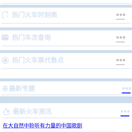


热门火车时刻表


热门车次查询


热门火车票代售点


最新专题


最新火车资讯
在大自然中聆听有力量的中国歌剧