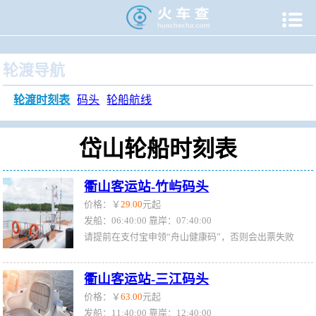

当前位置：
火车查
>
旅游门户
>
轮渡时刻表
>
岱山轮渡时刻
轮渡导航
轮渡时刻表
码头
轮船航线
岱山轮船时刻表
衢山客运站-竹屿码头
价格：￥
29.00
元起
发船：06:40:00 靠岸：07:40:00
请提前在支付宝申领“舟山健康码”，否则会出票失败
衢山客运站-三江码头
价格：￥
63.00
元起
发船：11:40:00 靠岸：12:40:00