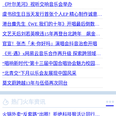
《叶尔羌河》视听交响音乐会举办
虞书欣生日当天发行首张个人EP 精心制作诚意满满
港台麋先生《WE 我们的十年》开唱最后倒数 惊喜释出10周年纪念单曲宠粉
文艺天后刘若英睽违15年再登台北跨年 飙金嗓演唱经典招牌歌掀回忆杀
官宣！张杰「未·你好吗」演唱会抖音治愈开唱
《光·遇》x网易云音乐合作再升级 探索跨领域社交新体验
“唱响新时代”第十三届中国合唱协会魅力校园合唱展演开幕
“北青交”下月以乐会友展现中国风采
莫文蔚跨越13年与伍佰再次同台


热门火车资讯
火锅外卖“反套路”出圈！拒绝科技狠活让同行颤抖