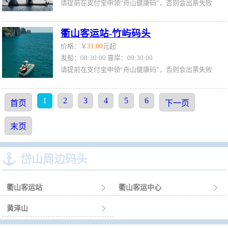
请提前在支付宝申领“舟山健康码”，否则会出票失败
衢山客运站-竹屿码头
价格：￥
31.00
元起
发船：08:30:00 靠岸：09:30:00
请提前在支付宝申领“舟山健康码”，否则会出票失败
1
2
3
4
5
6
首页
下一页
末页

岱山周边码头
衢山客运站

衢山客运中心

黄泽山
