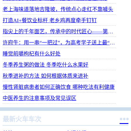
老上海味道落地吉隆坡，传统点心走红不靠噱头
打造AI+餐饮业标杆 老乡鸡再度牵手钉钉
指尖上的千年面艺，传承中的时代匠心——第八届“安琪酵母杯”中华发酵面食大赛武汉赛区开赛
许府牛：用一串“一把过”，为高考学子送上最“牛”祝福
睡觉前嚼枸杞有什么好处
冬季养生粥的做法 冬季吃什么水果好
秋季进补的方法 如何根据体质来进补
慢性肾脏病患者如何正确饮食 哪种吃法有利健康
中医养生的注意事项及常见误区

最新火车车次