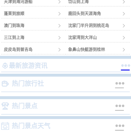
天津到海河游船

岱山到上海

蓬莱到旅顺

鹿回头到天涯海角

澳门到珠海

沈家门半升洞到桃花岛

三江到上海

沈家湾到大洋山

皮皮岛到普吉岛

象鼻山快艇游到桂林



最新旅游资讯


热门旅行社


热门景点


热门景点天气